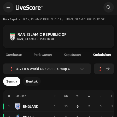
Bola Sepak
IRAN, ISLAMIC REPUBLIC OF
IRAN, ISLAMIC REPUBLIC OF
IRAN, ISLAMIC REPUBLIC OF
IRAN, ISLAMIC REPUBLIC OF
Gambaran
Perlawanan
Keputusan
Kedudukan
U17 FIFA World Cup 2023, Group C
Semua
Bentuk
#
Pasukan
P
GD
MT
W
D
L
ENGLAND
6
1
3
10
2
0
1
BRAZIL
6
2
3
9
2
0
1