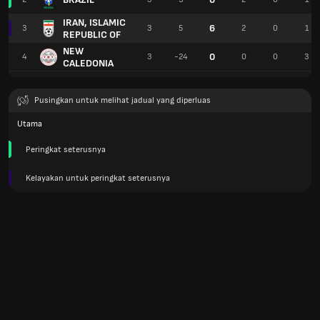
IRAN, ISLAMIC
6
3
3
5
2
0
1
REPUBLIC OF
NEW
0
4
3
-24
0
0
3
CALEDONIA
Pusingkan untuk melihat jadual yang diperluas
Utama
Peringkat seterusnya
Kelayakan untuk peringkat seterusnya