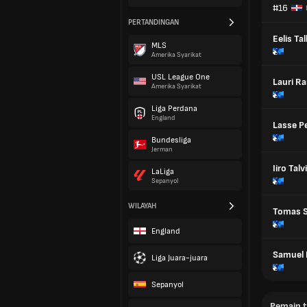
#16
PERTANDINGAN
Eelis Ta
MLS
Amerika Syarikat
USL League One
Lauri R
Amerika Syarikat
Liga Perdana
England
Lasse P
Bundesliga
Jerman
Iiro Talv
LaLiga
Sepanyol
WILAYAH
Tomas S
England
Samuel
Liga Juara-juara
Sepanyol
Pemain 