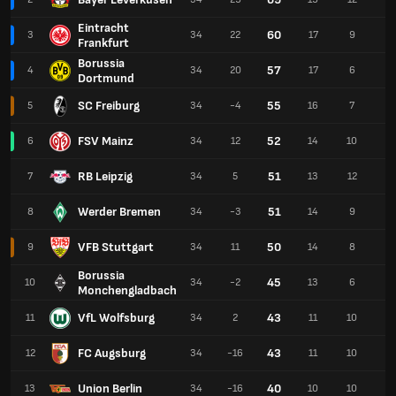
Eintracht
60
3
34
22
17
9
8
Frankfurt
Borussia
57
4
34
20
17
6
11
Dortmund
SC Freiburg
55
5
34
-4
16
7
11
FSV Mainz
52
6
34
12
14
10
10
RB Leipzig
51
7
34
5
13
12
9
Werder Bremen
51
8
34
-3
14
9
11
VFB Stuttgart
50
9
34
11
14
8
12
Borussia
45
10
34
-2
13
6
15
Monchengladbach
VfL Wolfsburg
43
11
34
2
11
10
13
FC Augsburg
43
12
34
-16
11
10
13
Union Berlin
40
13
34
-16
10
10
14