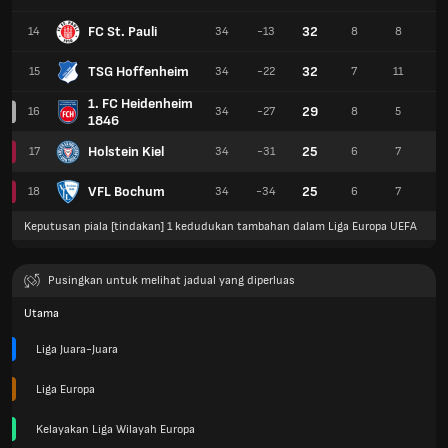
FC St. Pauli
32
14
34
-13
8
8
18
TSG Hoffenheim
32
15
34
-22
7
11
16
1. FC Heidenheim
29
16
34
-27
8
5
21
1846
Holstein Kiel
25
17
34
-31
6
7
21
VFL Bochum
25
18
34
-34
6
7
21
Keputusan piala [tindakan] 1 kedudukan tambahan dalam Liga Europa UEFA
Pusingkan untuk melihat jadual yang diperluas
Utama
Liga Juara-Juara
Liga Europa
Kelayakan Liga Wilayah Europa