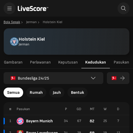
Bola Sepak
Jerman
Holstein Kiel
Holstein Kiel
Jerman
Gambaran
Perlawanan
Keputusan
Kedudukan
Pasukan
Bundesliga 24/25
Semua
Rumah
Jauh
Bentuk
#
Pasukan
P
GD
MT
W
D
L
Bayern Munich
82
1
34
67
25
7
2
Bayer Leverkusen
69
2
34
29
19
12
3