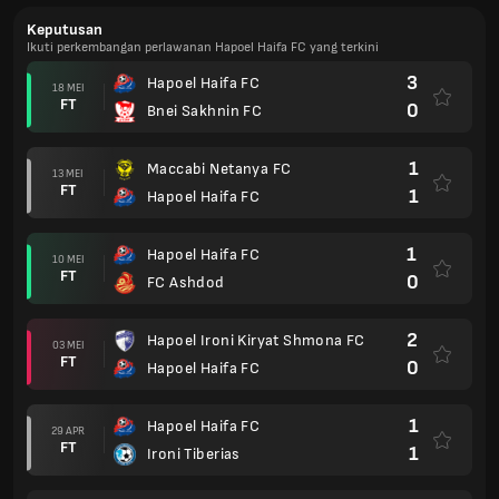
Keputusan
Ikuti perkembangan perlawanan Hapoel Haifa FC yang terkini
3
Hapoel Haifa FC
18 MEI
FT
0
Bnei Sakhnin FC
1
Maccabi Netanya FC
13 MEI
FT
1
Hapoel Haifa FC
1
Hapoel Haifa FC
10 MEI
FT
0
FC Ashdod
2
Hapoel Ironi Kiryat Shmona FC
03 MEI
FT
0
Hapoel Haifa FC
1
Hapoel Haifa FC
29 APR
FT
1
Ironi Tiberias