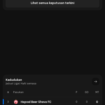
Lihat semua keputusan terkini
Kedudukan
Jadual Ligat HaAl semasa
#
Pasukan
P
GD
MT
Hapoel Beer Sheva FC
0
3
0
0
Hapoel Haifa FC
0
4
0
0
Hapoel Ironi Kiryat Shmona FC
0
5
0
0