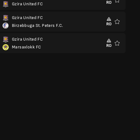
RO
Gzira United FC
Kegemaran
Gzira United FC
RO
Birzebbuga St. Peters F.C.
Kegemaran
Gzira United FC
RO
Marsaxlokk FC
Kegemaran