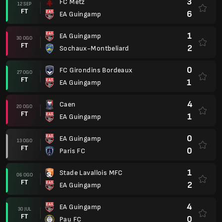
3
FC Metz
12 SEP
FT
6
EA Guingamp
1
EA Guingamp
30 OGO
FT
2
Sochaux-Montbeliard
0
FC Girondins Bordeaux
27 OGO
FT
1
EA Guingamp
4
Caen
20 OGO
FT
1
EA Guingamp
0
EA Guingamp
13 OGO
FT
0
Paris FC
1
Stade Lavallois MFC
06 OGO
FT
2
EA Guingamp
4
EA Guingamp
30 JUL
FT
0
Pau FC