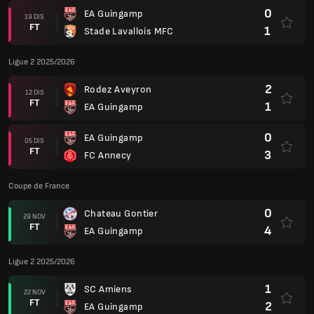
0
EA Guingamp
19 DIS
FT
1
Stade Lavallois MFC
Ligue 2 2025/2026
2
Rodez Aveyron
12 DIS
FT
1
EA Guingamp
0
EA Guingamp
05 DIS
FT
3
FC Annecy
Coupe de France
0
Chateau Gontier
29 NOV
FT
4
EA Guingamp
Ligue 2 2025/2026
1
SC Amiens
22 NOV
FT
2
EA Guingamp