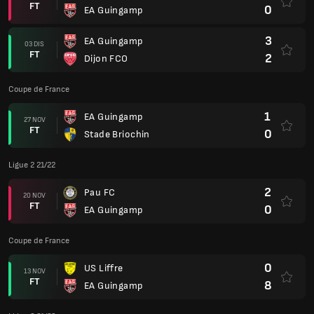
FT
0
EA Guingamp
3
EA Guingamp
03 DIS
FT
2
Dijon FCO
Coupe de France
1
EA Guingamp
27 NOV
FT
0
Stade Briochin
Ligue 2 21/22
2
Pau FC
20 NOV
FT
0
EA Guingamp
Coupe de France
0
US Liffre
13 NOV
FT
8
EA Guingamp