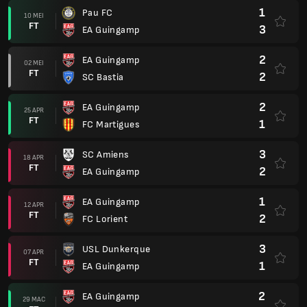
1
Pau FC
10 MEI
FT
3
EA Guingamp
2
EA Guingamp
02 MEI
FT
2
SC Bastia
2
EA Guingamp
25 APR
FT
1
FC Martigues
3
SC Amiens
18 APR
FT
2
EA Guingamp
1
EA Guingamp
12 APR
FT
2
FC Lorient
3
USL Dunkerque
07 APR
FT
1
EA Guingamp
2
EA Guingamp
29 MAC