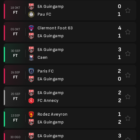
0
EA Guingamp
18 OKT
FT
1
Pau FC
4
Clermont Foot 63
05 OKT
FT
1
EA Guingamp
3
EA Guingamp
30 SEP
FT
1
Caen
2
Paris FC
24 SEP
FT
0
EA Guingamp
2
EA Guingamp
20 SEP
FT
2
FC Annecy
1
Rodez Aveyron
13 SEP
FT
2
EA Guingamp
3
EA Guingamp
30 OGO