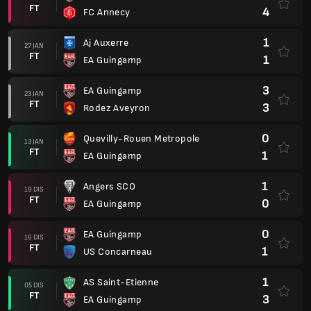
FT
4
FC Annecy
1
Aj Auxerre
27 JAN
FT
1
EA Guingamp
3
EA Guingamp
23 JAN
FT
3
Rodez Aveyron
0
Quevilly-Rouen Metropole
13 JAN
FT
1
EA Guingamp
1
Angers SCO
19 DIS
FT
0
EA Guingamp
0
EA Guingamp
16 DIS
FT
1
US Concarneau
1
AS Saint-Etienne
05 DIS
FT
3
EA Guingamp