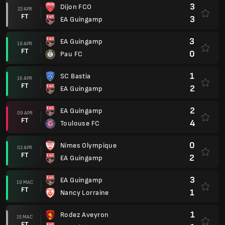
3
Dijon FCO
22 APR
FT
3
EA Guingamp
3
EA Guingamp
19 APR
FT
0
Pau FC
1
SC Bastia
16 APR
FT
2
EA Guingamp
2
EA Guingamp
09 APR
FT
4
Toulouse FC
0
Nimes Olympique
02 APR
FT
2
EA Guingamp
3
EA Guingamp
19 MAC
FT
1
Nancy Lorraine
1
Rodez Aveyron
15 MAC
FT