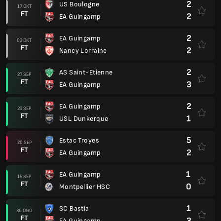
2
US Boulogne
17 OKT
FT
2
EA Guingamp
2
EA Guingamp
03 OKT
FT
2
Nancy Lorraine
2
AS Saint-Etienne
27 SEP
FT
3
EA Guingamp
2
EA Guingamp
23 SEP
FT
1
USL Dunkerque
5
Estac Troyes
20 SEP
FT
2
EA Guingamp
1
EA Guingamp
15 SEP
FT
0
Montpellier HSC
1
SC Bastia
30 OGO
FT
3
EA Guingamp