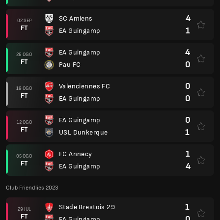
4
SC Amiens
02 SEP
FT
1
EA Guingamp
4
EA Guingamp
26 OGO
FT
0
Pau FC
0
Valenciennes FC
19 OGO
FT
0
EA Guingamp
0
EA Guingamp
12 OGO
FT
1
USL Dunkerque
1
FC Annecy
05 OGO
FT
4
EA Guingamp
Club Friendlies 2023
1
Stade Brestois 29
29 JUL
FT
0
EA Guingamp