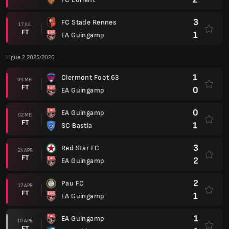
3
FC Stade Rennes
17 JUL
FT
1
EA Guingamp
Ligue 2 2025/2026
1
Clermont Foot 63
09 MEI
FT
0
EA Guingamp
0
EA Guingamp
02 MEI
FT
1
SC Bastia
3
Red Star FC
24 APR
FT
2
EA Guingamp
2
Pau FC
17 APR
FT
1
EA Guingamp
1
EA Guingamp
10 APR
FT