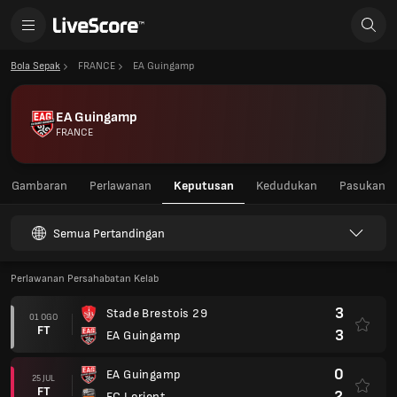
Bola Sepak
FRANCE
EA Guingamp
EA Guingamp
FRANCE
Gambaran
Perlawanan
Keputusan
Kedudukan
Pasukan
Semua Pertandingan
Perlawanan Persahabatan Kelab
3
Stade Brestois 29
01 OGO
FT
3
EA Guingamp
0
EA Guingamp
25 JUL
FT
2
FC Lorient