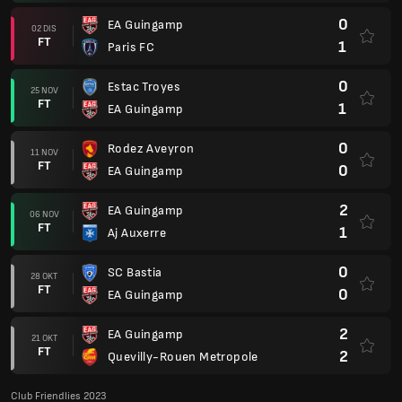
0
EA Guingamp
02 DIS
FT
1
Paris FC
0
Estac Troyes
25 NOV
FT
1
EA Guingamp
0
Rodez Aveyron
11 NOV
FT
0
EA Guingamp
2
EA Guingamp
06 NOV
FT
1
Aj Auxerre
0
SC Bastia
28 OKT
FT
0
EA Guingamp
2
EA Guingamp
21 OKT
FT
2
Quevilly-Rouen Metropole
Club Friendlies 2023