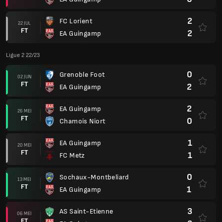
2
FC Lorient
22 JUL
FT
2
EA Guingamp
Ligue 2 22/23
0
Grenoble Foot
02 JUN
FT
2
EA Guingamp
2
EA Guingamp
26 MEI
FT
0
Chamois Niort
1
EA Guingamp
20 MEI
FT
1
FC Metz
0
Sochaux-Montbeliard
13 MEI
FT
1
EA Guingamp
3
AS Saint-Etienne
06 MEI
FT