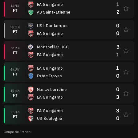
1
EA Guingamp
14 FEB
FT
2
AS Saint-Etienne
0
USL Dunkerque
06 FEB
FT
0
EA Guingamp
3
Montpellier HSC
30 JAN
FT
1
EA Guingamp
1
EA Guingamp
24 JAN
FT
0
Estac Troyes
0
Nancy Lorraine
19 JAN
FT
3
EA Guingamp
3
EA Guingamp
03 JAN
FT
0
US Boulogne
Coupe de France