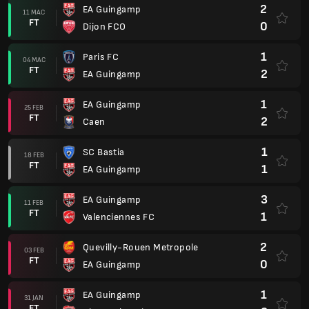
2
EA Guingamp
11 MAC
FT
0
Dijon FCO
1
Paris FC
04 MAC
FT
2
EA Guingamp
1
EA Guingamp
25 FEB
FT
2
Caen
1
SC Bastia
18 FEB
FT
1
EA Guingamp
3
EA Guingamp
11 FEB
FT
1
Valenciennes FC
2
Quevilly-Rouen Metropole
03 FEB
FT
0
EA Guingamp
1
EA Guingamp
31 JAN
FT