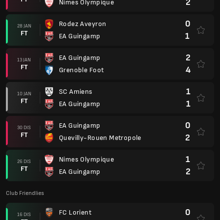
2
Nimes Olympique
0
Rodez Aveyron
28 JAN
FT
1
EA Guingamp
2
EA Guingamp
13 JAN
FT
4
Grenoble Foot
1
SC Amiens
10 JAN
FT
1
EA Guingamp
0
EA Guingamp
30 DIS
FT
2
Quevilly-Rouen Metropole
1
Nimes Olympique
26 DIS
FT
2
EA Guingamp
Club Friendlies
0
FC Lorient
16 DIS