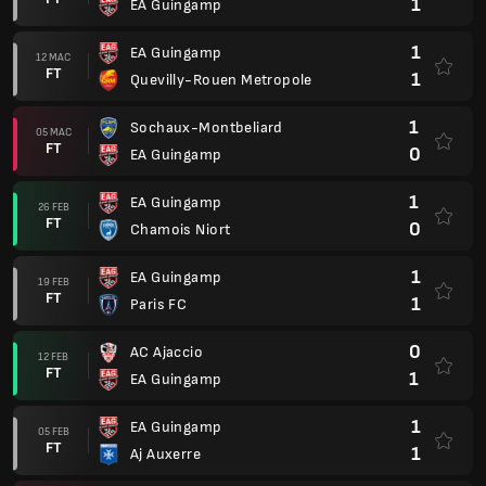
1
EA Guingamp
1
EA Guingamp
12 MAC
FT
1
Quevilly-Rouen Metropole
1
Sochaux-Montbeliard
05 MAC
FT
0
EA Guingamp
1
EA Guingamp
26 FEB
FT
0
Chamois Niort
1
EA Guingamp
19 FEB
FT
1
Paris FC
0
AC Ajaccio
12 FEB
FT
1
EA Guingamp
1
EA Guingamp
05 FEB
FT
1
Aj Auxerre