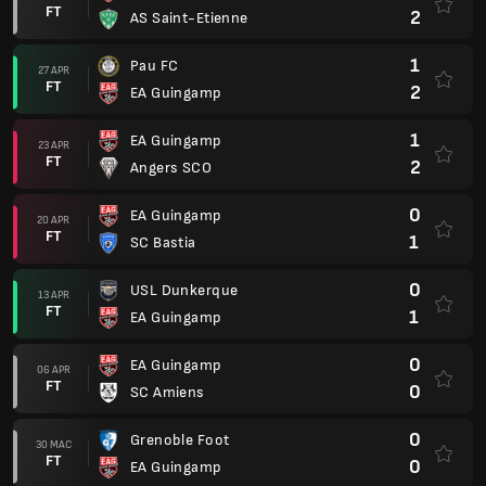
FT
2
AS Saint-Etienne
1
Pau FC
27 APR
FT
2
EA Guingamp
1
EA Guingamp
23 APR
FT
2
Angers SCO
0
EA Guingamp
20 APR
FT
1
SC Bastia
0
USL Dunkerque
13 APR
FT
1
EA Guingamp
0
EA Guingamp
06 APR
FT
0
SC Amiens
0
Grenoble Foot
30 MAC
FT
0
EA Guingamp