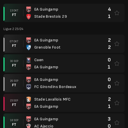
4
EA Guingamp
13 OKT
FT
1
Stade Brestois 29
Ligue 2 23/24
2
EA Guingamp
07 OKT
FT
2
Grenoble Foot
0
Caen
30 SEP
FT
1
EA Guingamp
0
EA Guingamp
26 SEP
FT
0
FC Girondins Bordeaux
2
Stade Lavallois MFC
23 SEP
FT
1
EA Guingamp
3
EA Guingamp
18 SEP
FT
0
AC Ajaccio