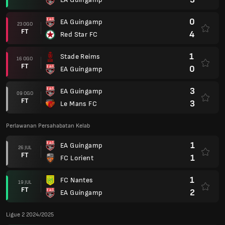
0
EA Guingamp
23 OGO
FT
4
Red Star FC
1
Stade Reims
16 OGO
FT
0
EA Guingamp
3
EA Guingamp
09 OGO
FT
3
Le Mans FC
Perlawanan Persahabatan Kelab
1
EA Guingamp
26 JUL
FT
1
FC Lorient
1
FC Nantes
19 JUL
FT
2
EA Guingamp
Ligue 2 2024/2025