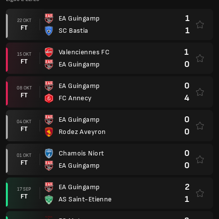
1
EA Guingamp
22 OKT
FT
1
SC Bastia
1
Valenciennes FC
15 OKT
FT
0
EA Guingamp
0
EA Guingamp
08 OKT
FT
4
FC Annecy
0
EA Guingamp
04 OKT
FT
0
Rodez Aveyron
0
Chamois Niort
01 OKT
FT
0
EA Guingamp
2
EA Guingamp
17 SEP
FT
1
AS Saint-Etienne