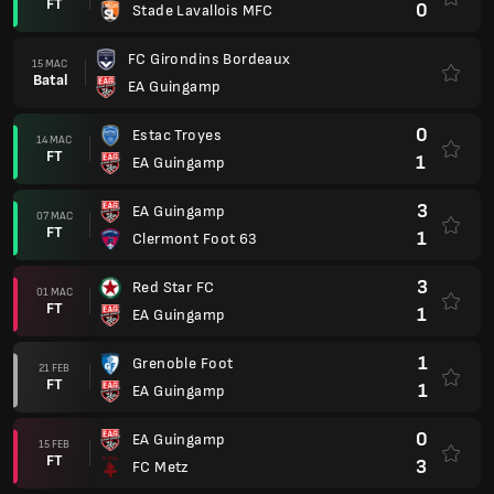
FT
0
Stade Lavallois MFC
FC Girondins Bordeaux
15 MAC
Batal
EA Guingamp
0
Estac Troyes
14 MAC
FT
1
EA Guingamp
3
EA Guingamp
07 MAC
FT
1
Clermont Foot 63
3
Red Star FC
01 MAC
FT
1
EA Guingamp
1
Grenoble Foot
21 FEB
FT
1
EA Guingamp
0
EA Guingamp
15 FEB
FT
3
FC Metz