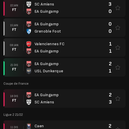
3
SC Amiens
22 JAN
FT
0
EA Guingamp
0
EA Guingamp
15 JAN
FT
0
Grenoble Foot
1
Valenciennes FC
08 JAN
FT
1
EA Guingamp
2
EA Guingamp
21 DIS
FT
1
USL Dunkerque
Coupe de France
2
EA Guingamp
18 DIS
FT
3
SC Amiens
Ligue 2 21/22
2
Caen
11 DIS