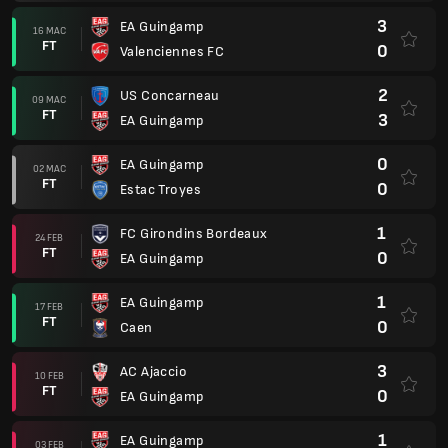
3
EA Guingamp
16 MAC
FT
0
Valenciennes FC
2
US Concarneau
09 MAC
FT
3
EA Guingamp
0
EA Guingamp
02 MAC
FT
0
Estac Troyes
1
FC Girondins Bordeaux
24 FEB
FT
0
EA Guingamp
1
EA Guingamp
17 FEB
FT
0
Caen
3
AC Ajaccio
10 FEB
FT
0
EA Guingamp
1
EA Guingamp
03 FEB