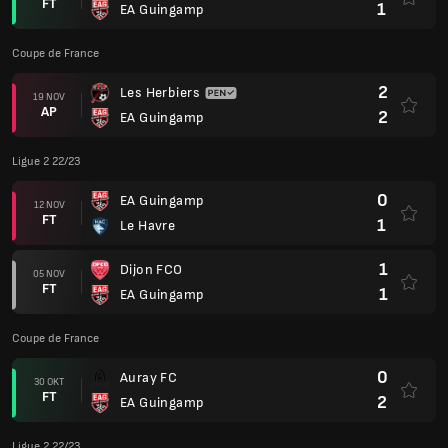
FT
1
EA Guingamp
Coupe de France
2
Les Herbiers
19 NOV
AP
2
EA Guingamp
Ligue 2 22/23
0
EA Guingamp
12 NOV
FT
1
Le Havre
1
Dijon FCO
05 NOV
FT
1
EA Guingamp
Coupe de France
0
Auray FC
30 OKT
FT
2
EA Guingamp
Ligue 2 22/23