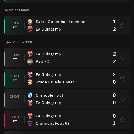
Coupe de France
1
Saint-Colomban Locmine
15 NOV
FT
2
EA Guingamp
Ligue 2 2025/2026
2
EA Guingamp
08 NOV
FT
2
Pau FC
2
EA Guingamp
31 OKT
FT
0
Stade Lavallois MFC
0
Grenoble Foot
28 OKT
FT
0
EA Guingamp
0
EA Guingamp
24 OKT
FT
1
Clermont Foot 63