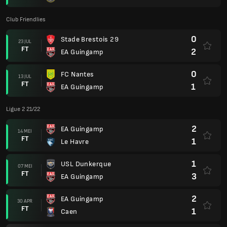
Club Friendlies
0
Stade Brestois 29
23 JUL
FT
2
EA Guingamp
0
FC Nantes
13 JUL
FT
1
EA Guingamp
Ligue 2 21/22
2
EA Guingamp
14 MEI
FT
1
Le Havre
1
USL Dunkerque
07 MEI
FT
3
EA Guingamp
2
EA Guingamp
30 APR
FT
1
Caen