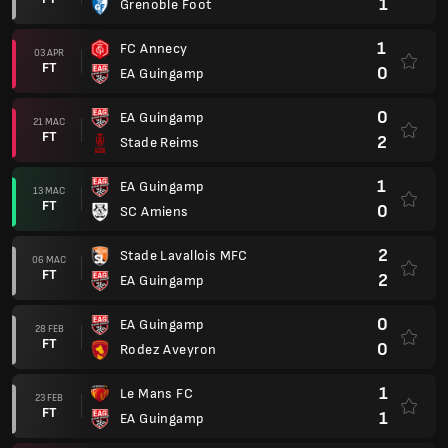
1
Grenoble Foot
1
FC Annecy
03 APR
FT
0
EA Guingamp
0
EA Guingamp
21 MAC
FT
2
Stade Reims
1
EA Guingamp
13 MAC
FT
0
SC Amiens
2
Stade Lavallois MFC
06 MAC
FT
2
EA Guingamp
0
EA Guingamp
28 FEB
FT
0
Rodez Aveyron
1
Le Mans FC
23 FEB
FT
1
EA Guingamp