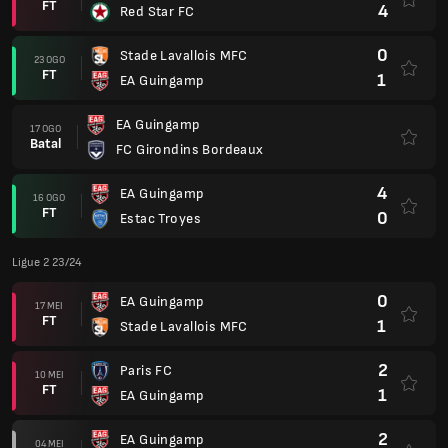
FT
4
Red Star FC
0
Stade Lavallois MFC
23 OGO
FT
1
EA Guingamp
EA Guingamp
17 OGO
Batal
FC Girondins Bordeaux
4
EA Guingamp
16 OGO
FT
0
Estac Troyes
Ligue 2 23/24
0
EA Guingamp
17 MEI
FT
1
Stade Lavallois MFC
2
Paris FC
10 MEI
FT
1
EA Guingamp
2
EA Guingamp
04 MEI