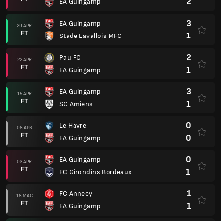
2
EA Guingamp
3
EA Guingamp
29 APR
FT
1
Stade Lavallois MFC
2
Pau FC
22 APR
FT
1
EA Guingamp
3
EA Guingamp
15 APR
FT
1
SC Amiens
0
Le Havre
08 APR
FT
0
EA Guingamp
0
EA Guingamp
03 APR
FT
1
FC Girondins Bordeaux
1
FC Annecy
18 MAC
FT
1
EA Guingamp