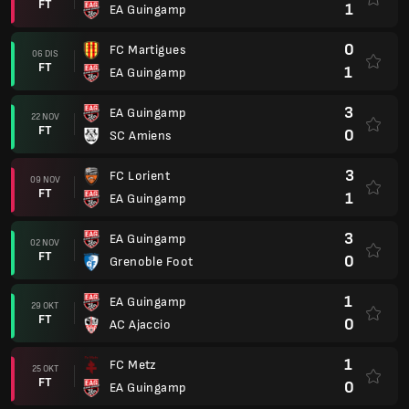
FT
1
EA Guingamp
0
FC Martigues
06 DIS
FT
1
EA Guingamp
3
EA Guingamp
22 NOV
FT
0
SC Amiens
3
FC Lorient
09 NOV
FT
1
EA Guingamp
3
EA Guingamp
02 NOV
FT
0
Grenoble Foot
1
EA Guingamp
29 OKT
FT
0
AC Ajaccio
1
FC Metz
25 OKT
FT
0
EA Guingamp