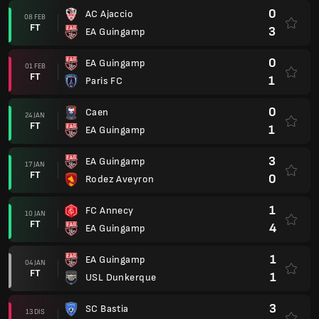
0
AC Ajaccio
08 FEB
FT
3
EA Guingamp
0
EA Guingamp
01 FEB
FT
1
Paris FC
0
Caen
24 JAN
FT
1
EA Guingamp
3
EA Guingamp
17 JAN
FT
0
Rodez Aveyron
1
FC Annecy
10 JAN
FT
4
EA Guingamp
1
EA Guingamp
04 JAN
FT
1
USL Dunkerque
3
SC Bastia
13 DIS