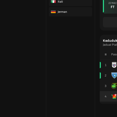
Itali
22 MAC
FT
Jerman
Kedudu
Jadual Pi
#
Pas
1
2
3
4