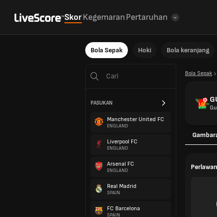
Skor
Kegemaran
Pertaruhan
Bola Sepak
Hoki
Bola keranjang
Bola Sepak
G
PASUKAN
Gu
Manchester United FC
ENGLAND
Gambar
Liverpool FC
ENGLAND
Arsenal FC
Perlawan
ENGLAND
Real Madrid
SPAIN
FC Barcelona
SPAIN