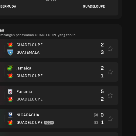
BERMUDA
GUADELOUPE
an
kembangan perlawanan GUADELOUPE yang terkini
2
GUADELOUPE
3
GUATEMALA
2
Jamaica
1
GUADELOUPE
5
Panama
2
GUADELOUPE
0
NICARAGUA
(0)
1
GUADELOUPE
(2)