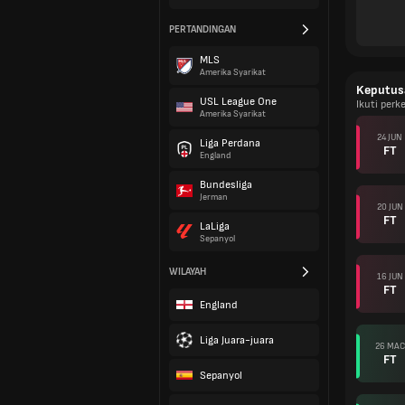
PERTANDINGAN
MLS
Amerika Syarikat
Keputus
USL League One
Ikuti per
Amerika Syarikat
24 JUN
Liga Perdana
FT
England
Bundesliga
Jerman
20 JUN
FT
LaLiga
Sepanyol
WILAYAH
16 JUN
FT
England
Liga Juara-juara
26 MAC
FT
Sepanyol