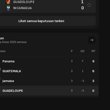
1
GUADELOUPE
0
NICARAGUA
Lihat semua keputusan terkini
kan
ala Emas 2025 semasa
ukan
P
GD
MT
W
Panama
9
3
7
3
GUATEMALA
6
3
1
2
Jamaica
3
3
-3
1
GUADELOUPE
0
3
-5
0