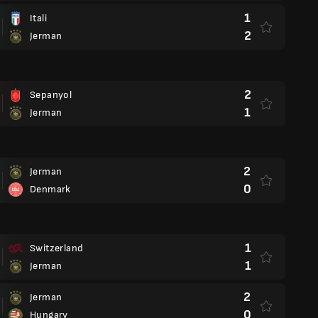
1
Itali
2
Jerman
2
Sepanyol
1
Jerman
2
Jerman
0
Denmark
1
Switzerland
1
Jerman
2
Jerman
0
Hungary