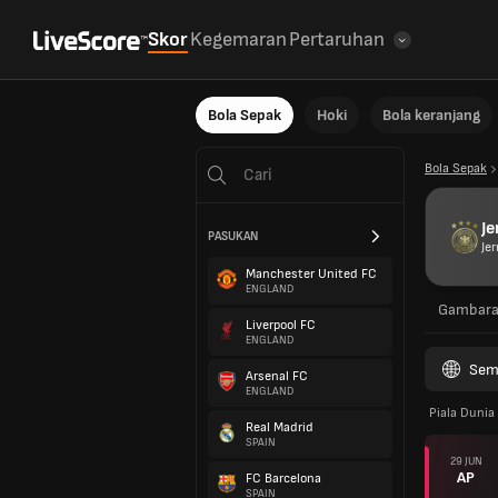
Skor
Kegemaran
Pertaruhan
Bola Sepak
Hoki
Bola keranjang
Bola Sepak
J
PASUKAN
Je
Manchester United FC
ENGLAND
Gambar
Liverpool FC
ENGLAND
Sem
Arsenal FC
ENGLAND
Piala Dunia
Real Madrid
SPAIN
29 JUN
AP
FC Barcelona
SPAIN