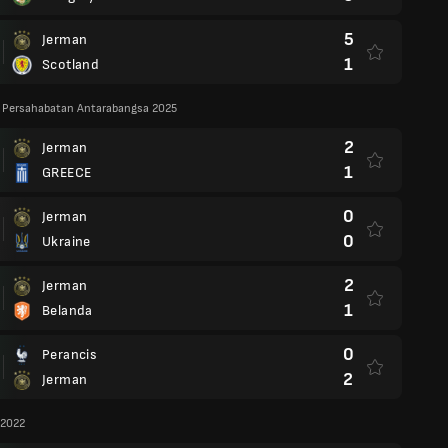
5
Jerman
1
Scotland
 Persahabatan Antarabangsa 2025
2
Jerman
1
GREECE
0
Jerman
0
Ukraine
2
Jerman
1
Belanda
0
Perancis
2
Jerman
 2022