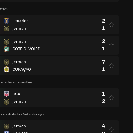
 2026
2
Ecuador
1
Jerman
2
Jerman
1
COTE D IVOIRE
7
Jerman
1
CURAÇAO
ternational Friendlies
1
USA
2
Jerman
 Persahabatan Antarabangsa
4
Jerman