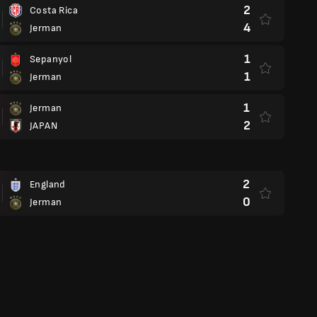
2
Costa Rica
4
Jerman
1
Sepanyol
1
Jerman
1
Jerman
2
JAPAN
2
England
0
Jerman