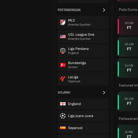
Piala Dunia
PERTANDINGAN
MLS
25 JUN
Amerika Syarikat
FT
USL League One
Amerika Syarikat
20 JUN
FT
Liga Perdana
England
Bundesliga
14 JUN
Jerman
FT
LaLiga
Sepanyol
Featured In
WILAYAH
06 JUN
FT
England
Liga Juara-juara
Perlawanan
Sepanyol
31 MEI
FT