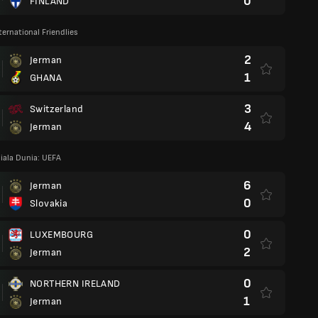
0
FINLAND
ternational Friendlies
2
Jerman
1
GHANA
3
Switzerland
4
Jerman
iala Dunia: UEFA
6
Jerman
0
Slovakia
0
LUXEMBOURG
2
Jerman
0
NORTHERN IRELAND
1
Jerman