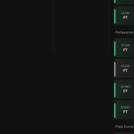
14 JUN
FT
Perlawanan
07 JUN
FT
03 JUN
FT
26 MAC
FT
23 MAC
FT
Piala Dunia