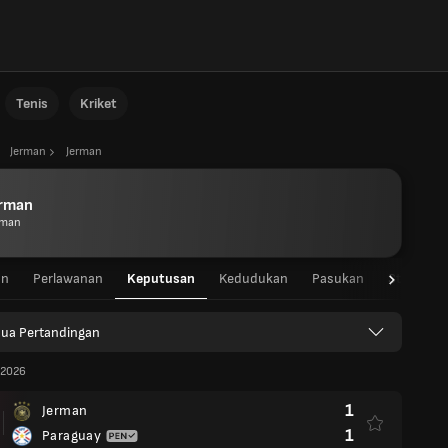
Tenis
Kriket
Jerman
Jerman
erman
rman
an
Perlawanan
Keputusan
Kedudukan
Pasukan
Statistik
ua Pertandingan
 2026
1
Jerman
1
Paraguay