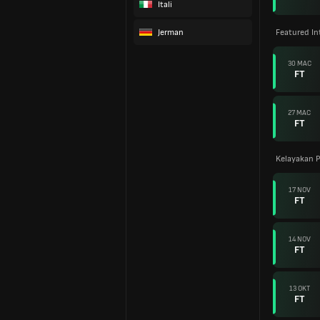
Itali
Jerman
Featured In
30 MAC
FT
27 MAC
FT
Kelayakan P
17 NOV
FT
14 NOV
FT
13 OKT
FT