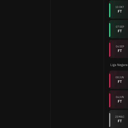
10 OKT
FT
07 SEP
FT
04 SEP
FT
Liga Negar
08 JUN
FT
04 JUN
FT
23 MAC
FT