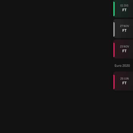
01 DIS
FT
27 NOV
FT
23 NOV
FT
Euro 2020
29 JUN
FT