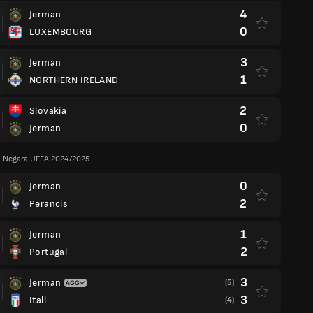
4
Jerman
0
LUXEMBOURG
3
Jerman
1
NORTHERN IRELAND
2
Slovakia
0
Jerman
a-Negara UEFA 2024/2025
0
Jerman
2
Perancis
1
Jerman
2
Portugal
3
Jerman
(5)
3
Itali
(4)