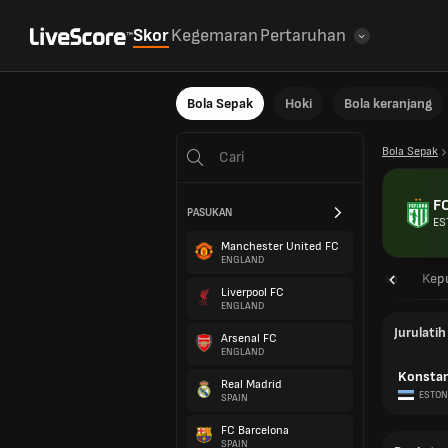
Skor
Kegemaran
Pertaruhan
Bola Sepak
Hoki
Bola keranjang
Bola Sepak
FC
PASUKAN
ES
Manchester United FC
ENGLAND
Gambaran
Perlawanan
Kep
Liverpool FC
ENGLAND
Jurulatih
Arsenal FC
ENGLAND
Konstant
Real Madrid
ESTON
SPAIN
FC Barcelona
SPAIN