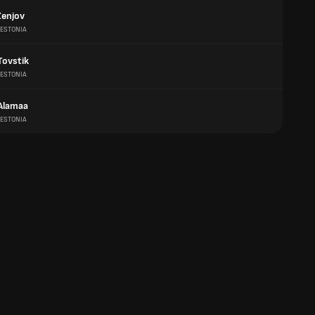
Zenjov
ESTONIA
Tovstik
ESTONIA
Alamaa
ESTONIA