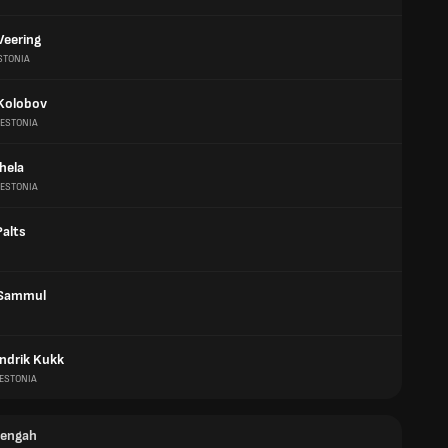
Veering
STONIA
 Kolobov
ESTONIA
hela
ESTONIA
Palts
 Sammul
ndrik Kukk
ESTONIA
tengah