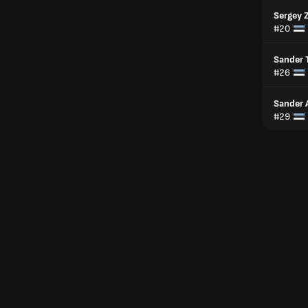
Sergey 
#20
Sander 
#26
Sander 
#29