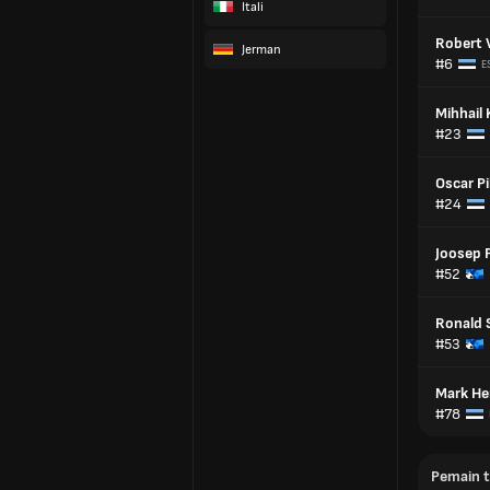
Itali
Robert 
Jerman
#6
E
Mihhail
#23
Oscar Pi
#24
Joosep 
#52
Ronald
#53
Mark He
#78
Pemain 