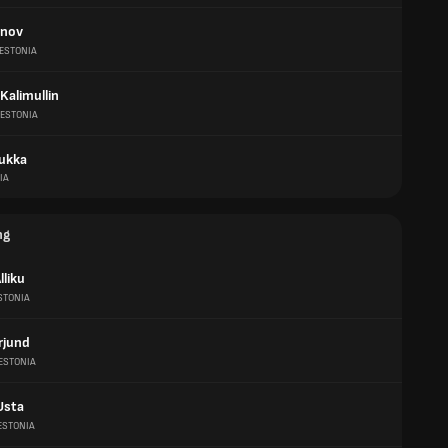
onov
ESTONIA
Kalimullin
ESTONIA
ukka
IA
ng
liku
STONIA
rjund
ESTONIA
Usta
ESTONIA