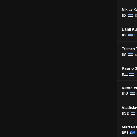
Nikita 
#2
E
Danil Ku
#7
E
Tristan 
#8
E
Rauno S
#11
Remo V
#18
Vladisla
#32
Marten
#51