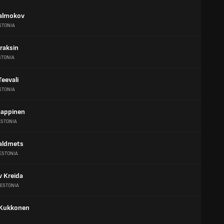
Kalmokov
STONIA
raksin
STONIA
Teevali
STONIA
appinen
ESTONIA
aldmets
ESTONIA
v Kreida
ESTONIA
 Kukkonen