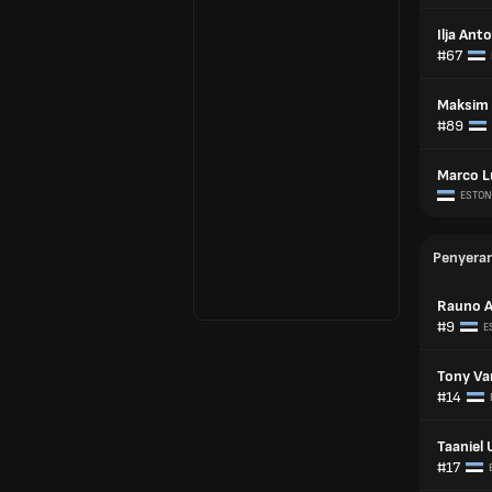
Ilja Ant
#67
Maksim 
#89
Marco L
ESTON
Penyera
Rauno Al
#9
E
Tony Va
#14
Taaniel 
#17