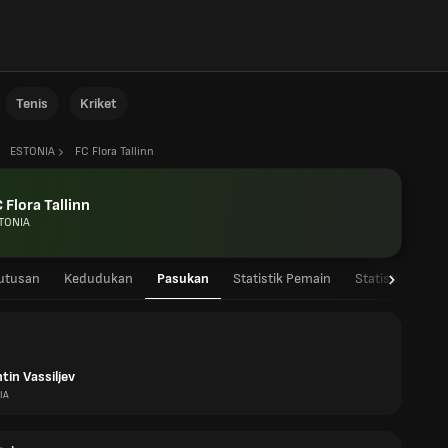
Tenis
Kriket
ESTONIA
FC Flora Tallinn
 Flora Tallinn
TONIA
utusan
Kedudukan
Pasukan
Statistik Pemain
Statistik Pasuk
in Vassiljev
IA