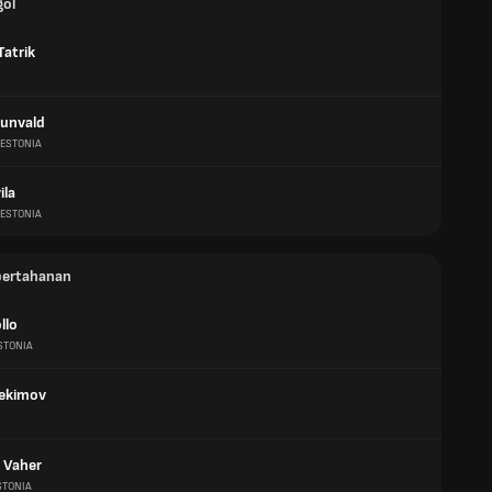
gol
Tatrik
runvald
ESTONIA
ila
ESTONIA
pertahanan
llo
STONIA
Jekimov
 Vaher
STONIA