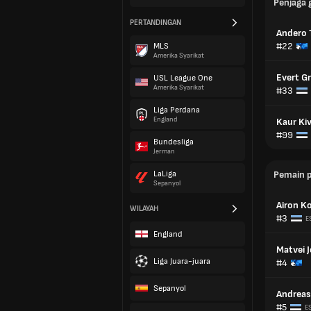
Penjaga 
PERTANDINGAN
Andero 
#22
MLS
Amerika Syarikat
Evert G
USL League One
Amerika Syarikat
#33
Liga Perdana
England
Kaur Kiv
#99
Bundesliga
Jerman
LaLiga
Pemain 
Sepanyol
Airon Ko
WILAYAH
#3
E
England
Matvei 
Liga Juara-juara
#4
Sepanyol
Andreas
#5
E