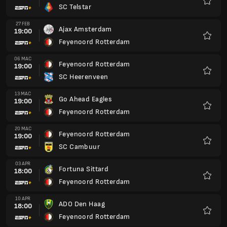
SC Telstar
Kegem
27 FEB
Ajax Amsterdam
19:00
Feyenoord Rotterdam
Kegem
06 MAC
Feyenoord Rotterdam
19:00
SC Heerenveen
Kegem
13 MAC
Go Ahead Eagles
19:00
Feyenoord Rotterdam
Kegem
20 MAC
Feyenoord Rotterdam
19:00
SC Cambuur
Kegem
03 APR
Fortuna Sittard
18:00
Feyenoord Rotterdam
Kegem
10 APR
ADO Den Haag
18:00
Feyenoord Rotterdam
Kegem