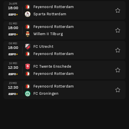
24 APR
Feyenoord Rotterdam
18:00
Sparta Rotterdam
Kegem
01 MEI
Feyenoord Rotterdam
18:00
Willem II Tilburg
Kegem
08 MEI
FC Utrecht
18:00
Feyenoord Rotterdam
Kegem
16 MEI
FC Twente Enschede
12:30
Feyenoord Rotterdam
Kegem
23 MEI
Feyenoord Rotterdam
12:30
FC Groningen
Kegem