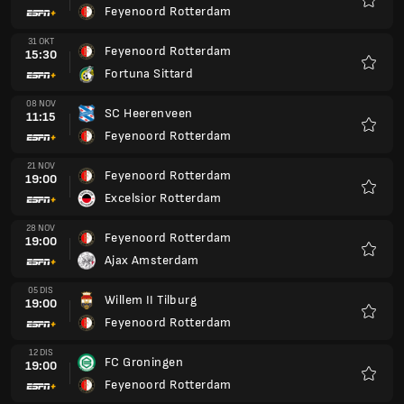
Feyenoord Rotterdam
Kegem
31 OKT
Feyenoord Rotterdam
15:30
Fortuna Sittard
Kegem
08 NOV
SC Heerenveen
11:15
Feyenoord Rotterdam
Kegem
21 NOV
Feyenoord Rotterdam
19:00
Excelsior Rotterdam
Kegem
28 NOV
Feyenoord Rotterdam
19:00
Ajax Amsterdam
Kegem
05 DIS
Willem II Tilburg
19:00
Feyenoord Rotterdam
Kegem
12 DIS
FC Groningen
19:00
Feyenoord Rotterdam
Kegem