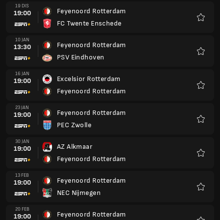
19 DIS
Feyenoord Rotterdam
19:00
FC Twente Enschede
Kegem
10 JAN
Feyenoord Rotterdam
13:30
PSV Eindhoven
Kegem
16 JAN
Excelsior Rotterdam
19:00
Feyenoord Rotterdam
Kegem
23 JAN
Feyenoord Rotterdam
19:00
PEC Zwolle
Kegem
30 JAN
AZ Alkmaar
19:00
Feyenoord Rotterdam
Kegem
13 FEB
Feyenoord Rotterdam
19:00
NEC Nijmegen
Kegem
20 FEB
Feyenoord Rotterdam
19:00