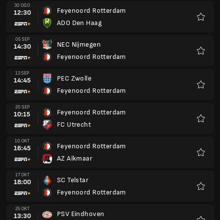
30 OGO
Feyenoord Rotterdam
12:30
ADO Den Haag
Kegem
05 SEP
NEC Nijmegen
14:30
Feyenoord Rotterdam
Kegem
13 SEP
PEC Zwolle
14:45
Feyenoord Rotterdam
Kegem
20 SEP
Feyenoord Rotterdam
10:15
FC Utrecht
Kegem
10 OKT
Feyenoord Rotterdam
16:45
AZ Alkmaar
Kegem
17 OKT
SC Telstar
18:00
Feyenoord Rotterdam
Kegem
25 OKT
PSV Eindhoven
13:30