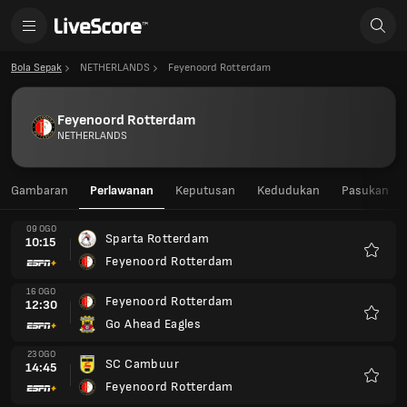
Bola Sepak
NETHERLANDS
Feyenoord Rotterdam
Feyenoord Rotterdam
NETHERLANDS
Gambaran
Perlawanan
Keputusan
Kedudukan
Pasukan
09 OGO
Sparta Rotterdam
10:15
Feyenoord Rotterdam
Kegem
16 OGO
Feyenoord Rotterdam
12:30
Go Ahead Eagles
Kegem
23 OGO
SC Cambuur
14:45
Feyenoord Rotterdam
Kegem