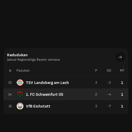
Kedudukan
Jadual Regionalliga Bayern semasa
#
Pasukan
P
GD
MT
TSV Landsberg am Lech
1
13
3
-2
1. FC Schweinfurt 05
1
14
2
-4
VfB Eichstatt
1
15
3
-7