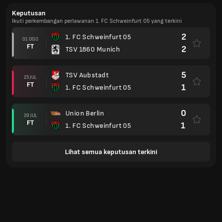
Keputusan
Ikuti perkembangan perlawanan 1. FC Schweinfurt 05 yang terkini
2
1. FC Schweinfurt 05
01 OGO
FT
2
TSV 1860 Munich
5
TSV Aubstadt
23 JUL
FT
1
1. FC Schweinfurt 05
0
Union Berlin
29 JUL
FT
1
1. FC Schweinfurt 05
Lihat semua keputusan terkini