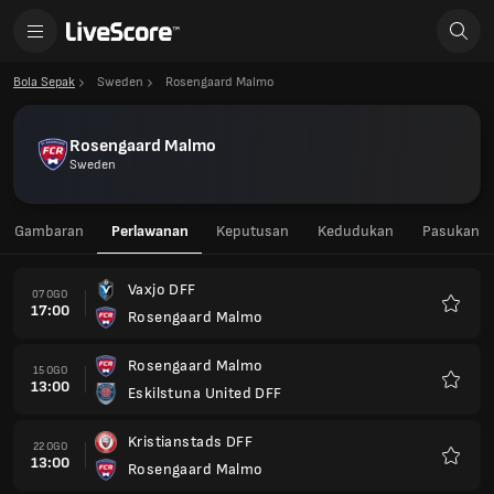
Bola Sepak
Sweden
Rosengaard Malmo
Rosengaard Malmo
Sweden
Gambaran
Perlawanan
Keputusan
Kedudukan
Pasukan
Vaxjo DFF
07 OGO
17:00
Rosengaard Malmo
Kegem
Rosengaard Malmo
15 OGO
13:00
Eskilstuna United DFF
Kegem
Kristianstads DFF
22 OGO
13:00
Rosengaard Malmo
Kegem