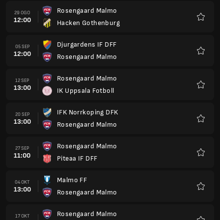
Rosengaard Malmo
29 OGO
12:00
Hacken Gothenburg
Kegem
Djurgardens IF DFF
05 SEP
12:00
Rosengaard Malmo
Kegem
Rosengaard Malmo
12 SEP
13:00
IK Uppsala Fotboll
Kegem
IFK Norrkoping DFK
20 SEP
13:00
Rosengaard Malmo
Kegem
Rosengaard Malmo
27 SEP
11:00
Piteaa IF DFF
Kegem
Malmo FF
04 OKT
13:00
Rosengaard Malmo
Kegem
Rosengaard Malmo
17 OKT