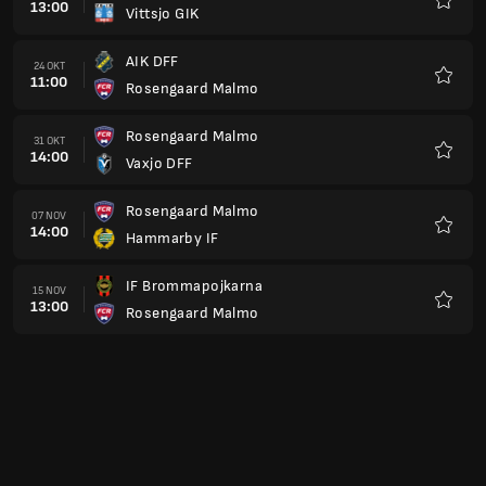
13:00
Vittsjo GIK
Kegem
AIK DFF
24 OKT
11:00
Rosengaard Malmo
Kegem
Rosengaard Malmo
31 OKT
14:00
Vaxjo DFF
Kegem
Rosengaard Malmo
07 NOV
14:00
Hammarby IF
Kegem
IF Brommapojkarna
15 NOV
13:00
Rosengaard Malmo
Kegem