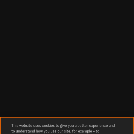
This website uses cookies to give you a better experience and
to understand how you use our site, for example - to