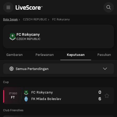
Bola Sepak
CZECH REPUBLIC
FC Rokycany
FC Rokycany
CZECH REPUBLIC
Gambaran
Perlawanan
Keputusan
Pasukan
Semua Pertandingan
Cup
0
FC Rokycany
27 OGO
FT
6
FK Mlada Boleslav
Club Friendlies