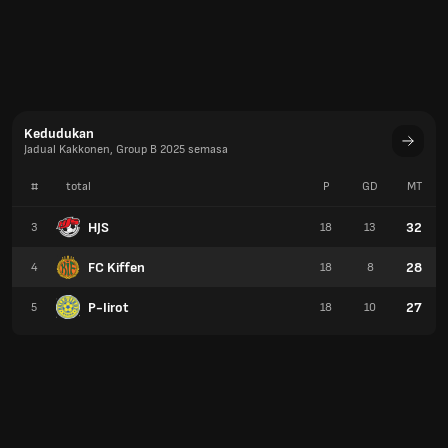
Kedudukan
Jadual Kakkonen, Group B 2025 semasa
#
total
P
GD
MT
HJS
32
3
18
13
FC Kiffen
28
4
18
8
P-Iirot
27
5
18
10