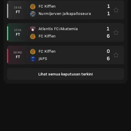
1
FC Kiffen
19 JUL
FT
1
Nurmijarven Jalkapalloseura
1
Atlantis FC/Akatemia
12 JUL
FT
6
FC Kiffen
0
FC Kiffen
06 MEI
FT
6
JAPS
Lihat semua keputusan terkini