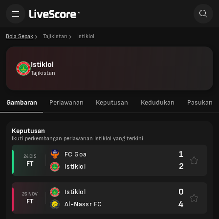
Bola Sepak
Tajikistan
Istiklol
Istiklol
Tajikistan
Gambaran
Perlawanan
Keputusan
Kedudukan
Pasukan
Keputusan
Ikuti perkembangan perlawanan Istiklol yang terkini
1
FC Goa
24 DIS
FT
2
Istiklol
0
Istiklol
26 NOV
FT
4
Al-Nassr FC