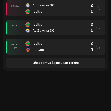
2
AL Zawraa SC
05 NOV
FT
1
Istiklol
2
Istiklol
22 OKT
FT
1
AL Zawraa SC
2
Istiklol
01 OKT
FT
0
FC Goa
Lihat semua keputusan terkini