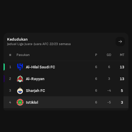
Kedudukan
Jadual Liga Juara-Juara AFC 22/23 semasa
#
Pasukan
P
GD
MT
Al-Hilal Saudi FC
13
1
6
6
Al-Rayyan
13
2
6
3
Sharjah FC
5
3
6
-4
Istiklol
3
4
6
-5