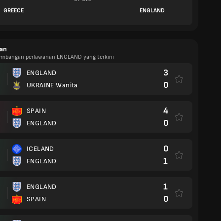
GREECE
ENGLAND
an
kembangan perlawanan ENGLAND yang terkini
3
ENGLAND
0
UKRAINE Wanita
4
SPAIN
0
ENGLAND
0
ICELAND
1
ENGLAND
1
ENGLAND
0
SPAIN