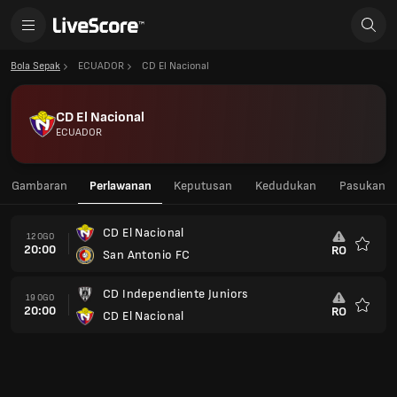
Bola Sepak
ECUADOR
CD El Nacional
CD El Nacional
ECUADOR
Gambaran
Perlawanan
Keputusan
Kedudukan
Pasukan
CD El Nacional
12 OGO
20:00
RO
San Antonio FC
Kegem
CD Independiente Juniors
19 OGO
20:00
RO
CD El Nacional
Kegem