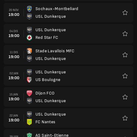
Sochaux-Montbeliard
20 NOV
19:00
USL Dunkerque
Kegem
USL Dunkerque
04 DIS
19:00
Red Star FC
Kegem
Stade Lavallois MFC
11 DIS
19:00
USL Dunkerque
Kegem
USL Dunkerque
02 JAN
19:00
US Boulogne
Kegem
Dijon FCO
15 JAN
19:00
USL Dunkerque
Kegem
USL Dunkerque
22 JAN
19:00
FC Nantes
Kegem
AS Saint-Etienne
29 JAN