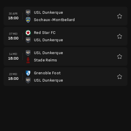
USL Dunkerque
30 APR
18:00
Sochaux-Montbeliard
Kegem
Red Star FC
07 MEI
18:00
USL Dunkerque
Kegem
USL Dunkerque
14 MEI
18:00
Stade Reims
Kegem
Grenoble Foot
22 MEI
18:00
USL Dunkerque
Kegem