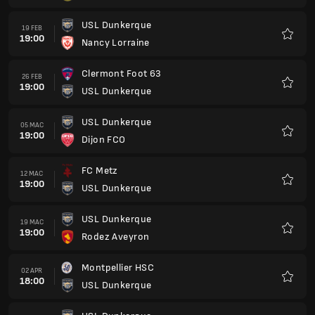
USL Dunkerque
19 FEB
19:00
Nancy Lorraine
Kegem
Clermont Foot 63
26 FEB
19:00
USL Dunkerque
Kegem
USL Dunkerque
05 MAC
19:00
Dijon FCO
Kegem
FC Metz
12 MAC
19:00
USL Dunkerque
Kegem
USL Dunkerque
19 MAC
19:00
Rodez Aveyron
Kegem
Montpellier HSC
02 APR
18:00
USL Dunkerque
Kegem