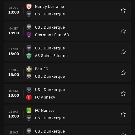
Nancy Lorraine
28 OGO
18:00
USL Dunkerque
Kegem
USL Dunkerque
04 SEP
18:00
Clermont Foot 63
Kegem
USL Dunkerque
12 SEP
18:00
AS Saint-Etienne
Kegem
Pau FC
18 SEP
18:00
USL Dunkerque
Kegem
USL Dunkerque
09 OKT
18:00
FC Annecy
Kegem
FC Nantes
16 OKT
18:00
USL Dunkerque
Kegem
USL Dunkerque
23 OKT