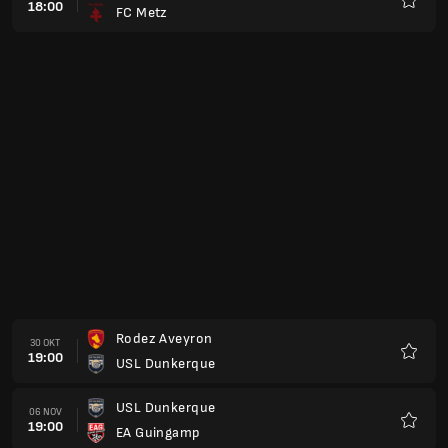
18:00
FC Metz
Kegem
Rodez Aveyron
30 OKT
19:00
USL Dunkerque
Kegem
USL Dunkerque
06 NOV
19:00
EA Guingamp
Kegem