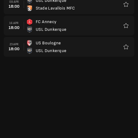
USL Dunkerque
09 APR
18:00
Stade Lavallois MFC
Kegem
FC Annecy
16 APR
18:00
USL Dunkerque
Kegem
US Boulogne
23 APR
18:00
USL Dunkerque
Kegem