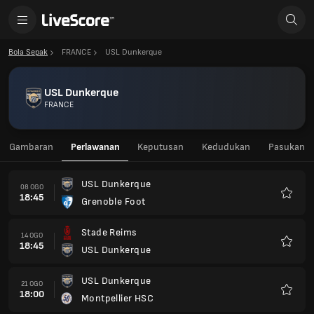
Bola Sepak
FRANCE
USL Dunkerque
USL Dunkerque
FRANCE
Gambaran
Perlawanan
Keputusan
Kedudukan
Pasukan
USL Dunkerque
08 OGO
18:45
Grenoble Foot
Kegem
Stade Reims
14 OGO
18:45
USL Dunkerque
Kegem
USL Dunkerque
21 OGO
18:00
Montpellier HSC
Kegem