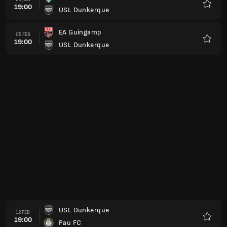
19:00
USL Dunkerque
Kegem
EA Guingamp
05 FEB
19:00
USL Dunkerque
Kegem
USL Dunkerque
12 FEB
19:00
Pau FC
Kegem