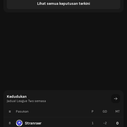
Lihat semua keputusan terkini
Kedudukan
Jadual League Two semasa
#
Pasukan
P
GD
MT
Stranraer
0
8
1
-2