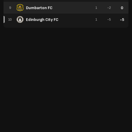
Dumbarton FC
0
9
1
-2
Edinburgh City FC
-5
10
1
-5