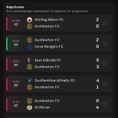
Keputusan
Ikuti perkembangan perlawanan Dumbarton FC yang terkini
2
Stirling Albion FC
01 OGO
FT
0
Dumbarton FC
2
Dumbarton FC
25 JUL
FT
0
Cove Rangers FC
5
East Kilbride FC
18 JUL
FT
3
Dumbarton FC
4
Dunfermline Athletic FC
14 JUL
FT
1
Dumbarton FC
0
Dumbarton FC
11 JUL
FT
4
St Mirren