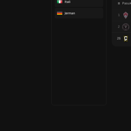
Itali
#
Pasu
Jerman
1
2
26