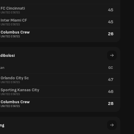
FC Cincinnati
45
UNITED STATES
Inter Miami CF
45
UNITED STATES
Columbus Crew
26
UNITED STATES
 dibolosi
kan
GC
Orlando City Sc
47
UNITED STATES
Sporting Kansas City
46
UNITED STATES
Columbus Crew
28
UNITED STATES
ing