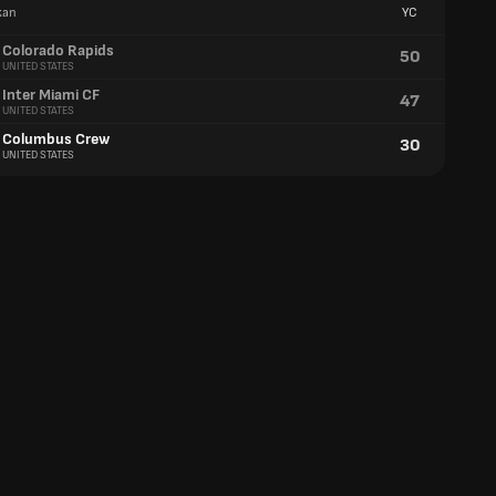
kan
YC
Colorado Rapids
50
UNITED STATES
Inter Miami CF
47
UNITED STATES
Columbus Crew
30
UNITED STATES