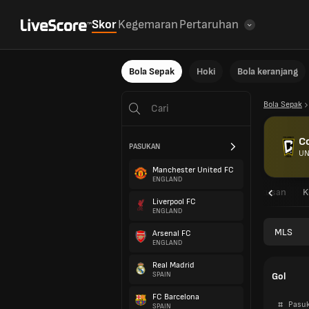
Skor
Kegemaran
Pertaruhan
Bola Sepak
Hoki
Bola keranjang
Bola Sepak
C
PASUKAN
UN
Manchester United FC
ENGLAND
Gambaran
Perlawanan
Keputusan
K
Liverpool FC
ENGLAND
MLS
Arsenal FC
ENGLAND
Real Madrid
Gol
SPAIN
FC Barcelona
#
Pasu
SPAIN