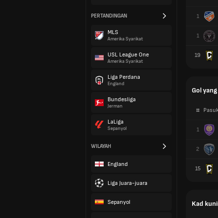
PERTANDINGAN
1
MLS
1
Amerika Syarikat
USL League One
19
Amerika Syarikat
Liga Perdana
England
Gol yang
Bundesliga
Jerman
#
Pasu
LaLiga
Sepanyol
1
WILAYAH
2
England
15
Liga Juara-juara
Sepanyol
Kad kun