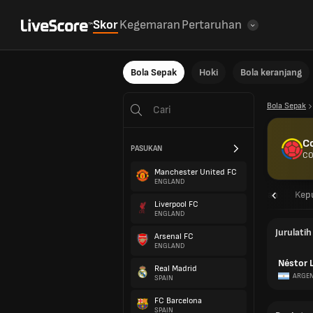
Skor
Kegemaran
Pertaruhan
Bola Sepak
Hoki
Bola keranjang
Bola Sepak
C
PASUKAN
CO
Manchester United FC
ENGLAND
Gambaran
Perlawanan
Kep
Liverpool FC
ENGLAND
Jurulatih
Arsenal FC
ENGLAND
Néstor 
Real Madrid
ARGEN
SPAIN
FC Barcelona
SPAIN