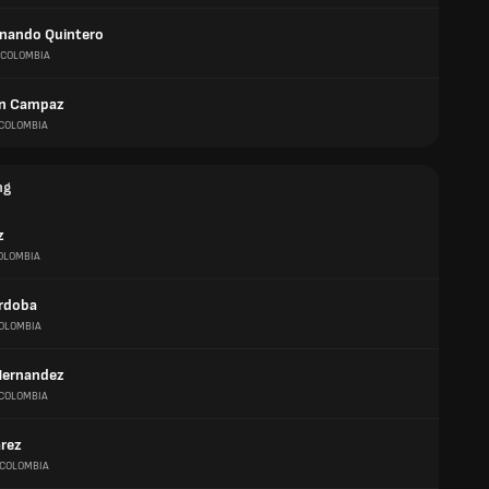
rnando Quintero
COLOMBIA
on Campaz
COLOMBIA
ng
z
OLOMBIA
rdoba
OLOMBIA
Hernandez
COLOMBIA
árez
COLOMBIA