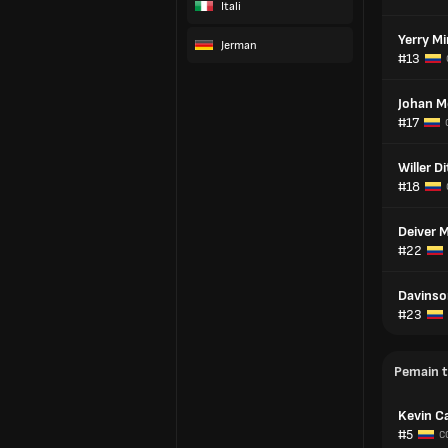
Itali
Yerry M
Jerman
#13
Johan M
#17
Willer D
#18
Deiver 
#22
Davinso
#23
Pemain 
Kevin C
#5
C