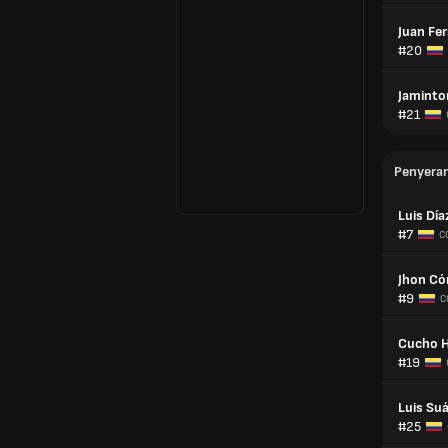
Juan Fe
#20
Jamint
#21
Penyera
Luis Día
#7
C
Jhon Có
#9
C
Cucho 
#19
Luis Su
#25