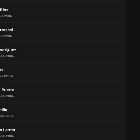
 Rios
OLOMBIA
rrascal
OLOMBIA
odríguez
COLOMBIA
as
COLOMBIA
 Puerta
COLOMBIA
tilla
COLOMBIA
on Lerma
COLOMBIA