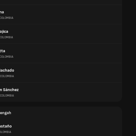
ina
COLOMBIA
ojica
COLOMBIA
itta
COLOMBIA
Machado
COLOMBIA
n Sánchez
COLOMBIA
tengah
astaño
OLOMBIA