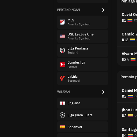
Penjaga 
PERTANDINGAN
David O
#1
MLS
C
Amerika Syarikat
Camilo 
USL League One
Amerika Syarikat
#12
Liga Perdana
England
Álvaro 
#24
Bundesliga
Jerman
LaLiga
Pemain 
Sepanyol
Daniel 
WILAYAH
#2
C
England
Jhon Lu
Liga Juara-juara
#3
C
Sepanyol
Santiago
#4
C