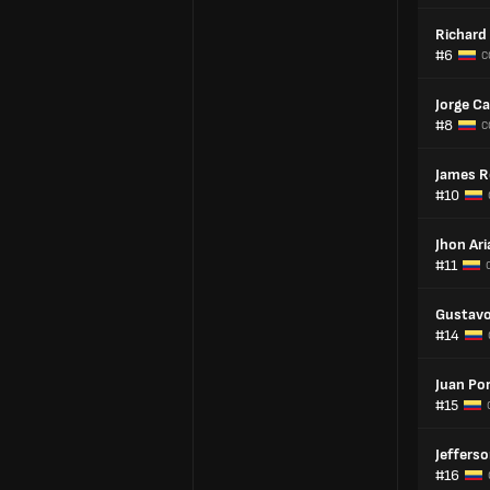
Richard
#6
C
Jorge Ca
#8
C
James R
#10
Jhon Ari
#11
Gustavo
#14
Juan Por
#15
Jeffers
#16