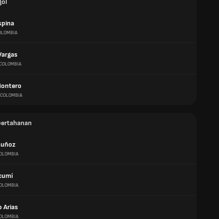
gol
spina
OLOMBIA
Vargas
COLOMBIA
Montero
COLOMBIA
pertahanan
Muñoz
OLOMBIA
cumí
OLOMBIA
 Arias
OLOMBIA