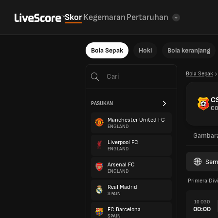
Skor
Kegemaran
Pertaruhan
Bola Sepak
Hoki
Bola keranjang
Bola Sepak
C
PASUKAN
CO
Manchester United FC
ENGLAND
Gambar
Liverpool FC
ENGLAND
Sem
Arsenal FC
ENGLAND
Primera Div
Real Madrid
SPAIN
10 OGO
00:00
FC Barcelona
SPAIN