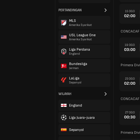
PERTANDINGAN
15 OGO
02:00
MLS
Amerika Syarikat
CONCACAF C
USL League One
Amerika Syarikat
19 OGO
03:00
Liga Perdana
England
Bundesliga
Primera Div
Jerman
LaLiga
23 OGO
02:00
Sepanyol
WILAYAH
CONCACAF C
England
27 OGO
00:30
Liga Juara-juara
Sepanyol
Primera Div