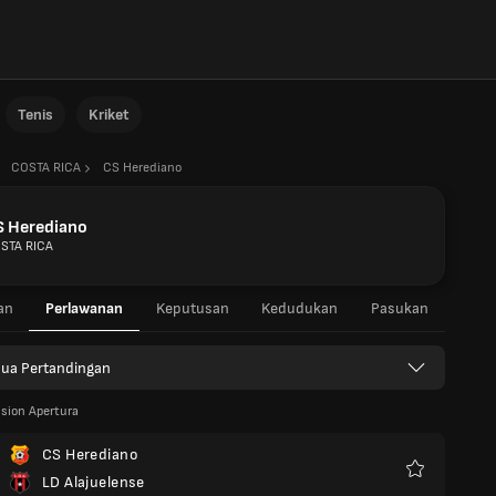
Tenis
Kriket
COSTA RICA
CS Herediano
S Herediano
STA RICA
an
Perlawanan
Keputusan
Kedudukan
Pasukan
ua Pertandingan
ision Apertura
CS Herediano
LD Alajuelense
Kegemaran