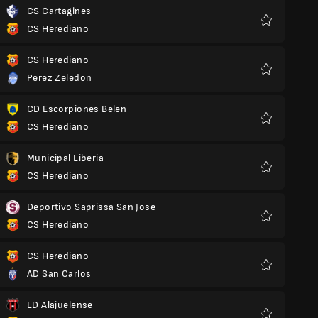
CS Cartagines
CS Herediano
Kegemaran
CS Herediano
Perez Zeledon
Kegemaran
CD Escorpiones Belen
CS Herediano
Kegemaran
Municipal Liberia
CS Herediano
Kegemaran
Deportivo Saprissa San Jose
CS Herediano
Kegemaran
CS Herediano
AD San Carlos
Kegemaran
LD Alajuelense