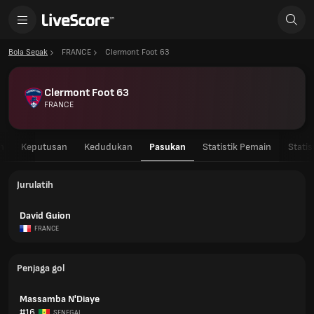
Bola Sepak
FRANCE
Clermont Foot 63
Clermont Foot 63
FRANCE
n
Keputusan
Kedudukan
Pasukan
Statistik Pemain
Stati
Jurulatih
David Guion
FRANCE
Penjaga gol
Massamba N'Diaye
#16
SENEGAL