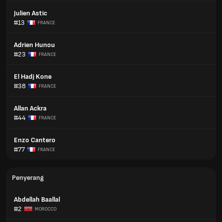
Julien Astic
#13
FRANCE
Adrien Hunou
#23
FRANCE
El Hadj Kone
#38
FRANCE
Allan Ackra
#44
FRANCE
Enzo Cantero
#77
FRANCE
Penyerang
Abdellah Baallal
#2
MOROCCO