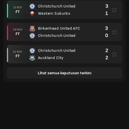
3
Christchurch United
15 NOV
FT
1
Western Suburbs
3
Birkenhead United AFC
09 NOV
FT
0
Christchurch United
2
Christchurch United
01 NOV
FT
2
Auckland City
Lihat semua keputusan terkini