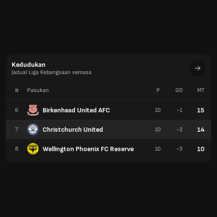
Kedudukan
Jadual Liga Kebangsaan semasa
#
Pasukan
P
GD
MT
Birkenhead United AFC
15
6
10
-1
Christchurch United
14
7
10
-3
Wellington Phoenix FC Reserve
10
8
10
-3