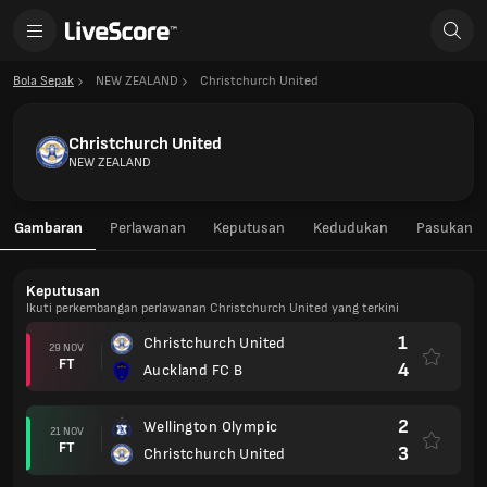
Bola Sepak
NEW ZEALAND
Christchurch United
Christchurch United
NEW ZEALAND
Gambaran
Perlawanan
Keputusan
Kedudukan
Pasukan
Keputusan
Ikuti perkembangan perlawanan Christchurch United yang terkini
1
Christchurch United
29 NOV
FT
4
Auckland FC B
2
Wellington Olympic
21 NOV
FT
3
Christchurch United