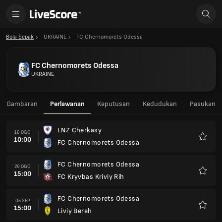
Bola Sepak
UKRAINE
FC Chernomorets Odessa
FC Chernomorets Odessa
UKRAINE
Gambaran
Perlawanan
Keputusan
Kedudukan
Pasukan
LNZ Cherkasy
16 OGO
10:00
FC Chernomorets Odessa
Kegem
FC Chernomorets Odessa
29 OGO
15:00
FC Kryvbas Kriviy Rih
Kegem
FC Chernomorets Odessa
05 SEP
15:00
Liviy Bereh
Kegem