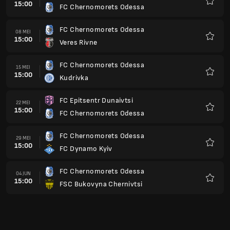
15:00
FC Chernomorets Odessa
Kegem
FC Chernomorets Odessa
08 MEI
15:00
Veres Rivne
Kegem
FC Chernomorets Odessa
15 MEI
15:00
Kudrivka
Kegem
FC Epitsentr Dunaivtsi
22 MEI
15:00
FC Chernomorets Odessa
Kegem
FC Chernomorets Odessa
29 MEI
15:00
FC Dynamo Kyiv
Kegem
FC Chernomorets Odessa
04 JUN
15:00
FSC Bukovyna Chernivtsi
Kegem