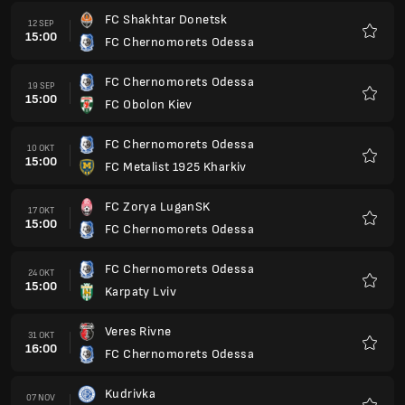
FC Shakhtar Donetsk
12 SEP
15:00
FC Chernomorets Odessa
Kegem
FC Chernomorets Odessa
19 SEP
15:00
FC Obolon Kiev
Kegem
FC Chernomorets Odessa
10 OKT
15:00
FC Metalist 1925 Kharkiv
Kegem
FC Zorya LuganSK
17 OKT
15:00
FC Chernomorets Odessa
Kegem
FC Chernomorets Odessa
24 OKT
15:00
Karpaty Lviv
Kegem
Veres Rivne
31 OKT
16:00
FC Chernomorets Odessa
Kegem
Kudrivka
07 NOV