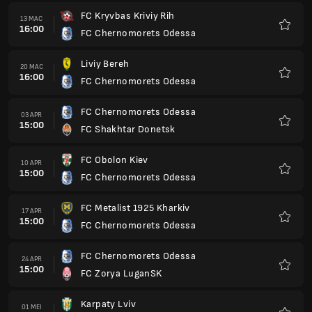
FC Kryvbas Kriviy Rih
13 MAC
16:00
FC Chernomorets Odessa
Kegem
Liviy Bereh
20 MAC
16:00
FC Chernomorets Odessa
Kegem
FC Chernomorets Odessa
03 APR
15:00
FC Shakhtar Donetsk
Kegem
FC Obolon Kiev
10 APR
15:00
FC Chernomorets Odessa
Kegem
FC Metalist 1925 Kharkiv
17 APR
15:00
FC Chernomorets Odessa
Kegem
FC Chernomorets Odessa
24 APR
15:00
FC Zorya LuganSK
Kegem
Karpaty Lviv
01 MEI