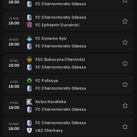
16:00
FC Chernomorets Odessa
Kegem
FC Chernomorets Odessa
21 NOV
16:00
FC Epitsentr Dunaivtsi
Kegem
FC Dynamo Kyiv
28 NOV
16:00
FC Chernomorets Odessa
Kegem
FSC Bukovyna Chernivtsi
05 DIS
16:00
FC Chernomorets Odessa
Kegem
FC Polissya
12 DIS
16:00
FC Chernomorets Odessa
Kegem
Kolos Kovalivka
27 FEB
16:00
FC Chernomorets Odessa
Kegem
FC Chernomorets Odessa
06 MAC
16:00
LNZ Cherkasy
Kegem