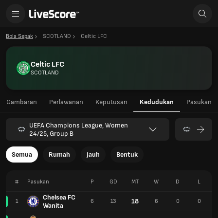
Bola Sepak
SCOTLAND
Celtic LFC
Celtic LFC
SCOTLAND
Gambaran
Perlawanan
Keputusan
Kedudukan
Pasukan
UEFA Champions League, Women
24/25, Group B
Semua
Rumah
Jauh
Bentuk
#
Pasukan
P
GD
MT
W
D
L
Chelsea FC
18
1
6
13
6
0
0
Wanita