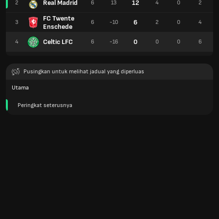
Real Madrid
12
2
6
13
4
0
2
FC Twente
6
3
6
-10
2
0
4
Enschede
Celtic LFC
0
4
6
-16
0
0
6
Pusingkan untuk melihat jadual yang diperluas
Utama
Peringkat seterusnya