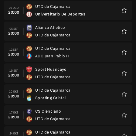
UTC de Cajamarca
29 OGO
20:00
Universitario De Deportes
Kegem
Alianza Atletico
05 SEP
20:00
UTC de Cajamarca
Kegem
UTC de Cajamarca
12 SEP
20:00
ADC Juan Pablo II
Kegem
Sport Huancayo
19 SEP
20:00
UTC de Cajamarca
Kegem
UTC de Cajamarca
10 OKT
20:00
Sporting Cristal
Kegem
CS Cienciano
17 OKT
20:00
UTC de Cajamarca
Kegem
UTC de Cajamarca
24 OKT