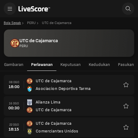
Bola Sepak
PERU
UTC de Cajamarca
UTC de Cajamarca
PERU
Gambaran
Perlawanan
Keputusan
Kedudukan
Pasukan
UTC de Cajamarca
08 OGO
18:00
Asociacion Deportiva Tarma
Kegem
Alianza Lima
16 OGO
00:30
UTC de Cajamarca
Kegem
UTC de Cajamarca
22 OGO
18:15
Comerciantes Unidos
Kegem