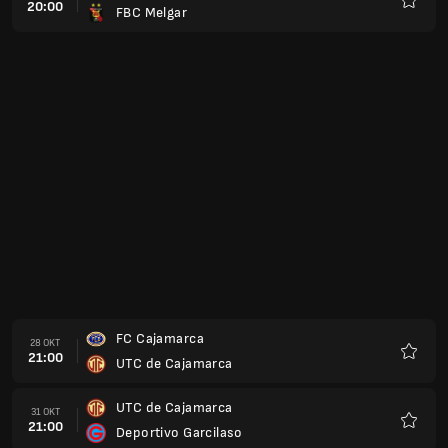
20:00
FBC Melgar
Kegem
FC Cajamarca
28 OKT
21:00
UTC de Cajamarca
Kegem
UTC de Cajamarca
31 OKT
21:00
Deportivo Garcilaso
Kegem