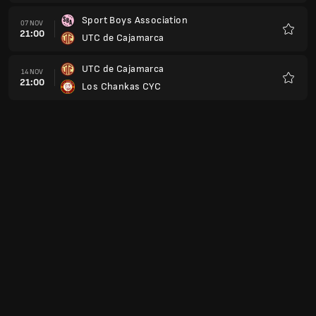
Sport Boys Association
07 NOV
21:00
UTC de Cajamarca
Kegem
UTC de Cajamarca
14 NOV
21:00
Los Chankas CYC
Kegem