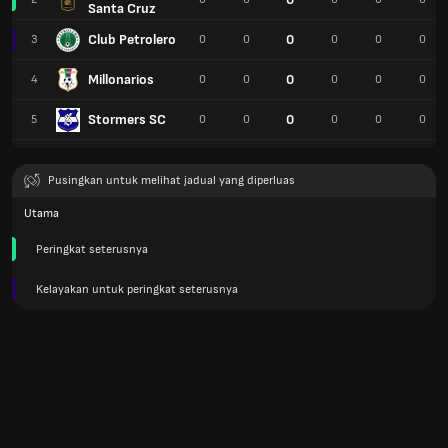
Santa Cruz
Club Petrolero
0
3
0
0
0
0
0
Millonarios
0
4
0
0
0
0
0
Stormers SC
0
5
0
0
0
0
0
Pusingkan untuk melihat jadual yang diperluas
Utama
Peringkat seterusnya
Kelayakan untuk peringkat seterusnya