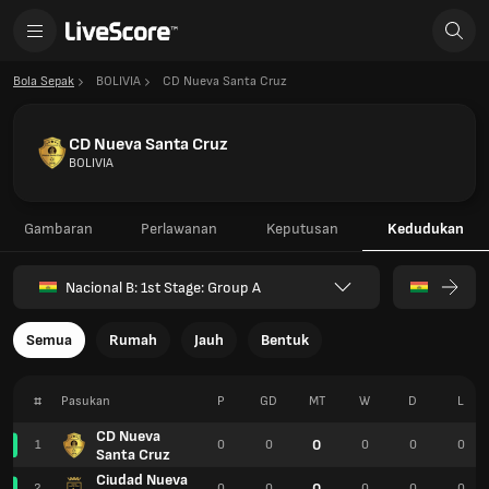
Bola Sepak
BOLIVIA
CD Nueva Santa Cruz
CD Nueva Santa Cruz
BOLIVIA
Gambaran
Perlawanan
Keputusan
Kedudukan
Nacional B: 1st Stage: Group A
Semua
Rumah
Jauh
Bentuk
#
Pasukan
P
GD
MT
W
D
L
CD Nueva
0
1
0
0
0
0
0
Santa Cruz
Ciudad Nueva
0
2
0
0
0
0
0