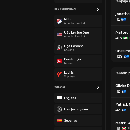
Penjaga 
PERTANDINGAN
Jonatha
#1
MLS
Amerika Syarikat
Matteo 
USL League One
Amerika Syarikat
#16
Liga Perdana
England
Onesim
#23
Bundesliga
Jerman
LaLiga
Pemain 
Sepanyol
Olivier
WILAYAH
#2
England
Patrick
Liga Juara-juara
#2
Sepanyol
Marco 
#3
B