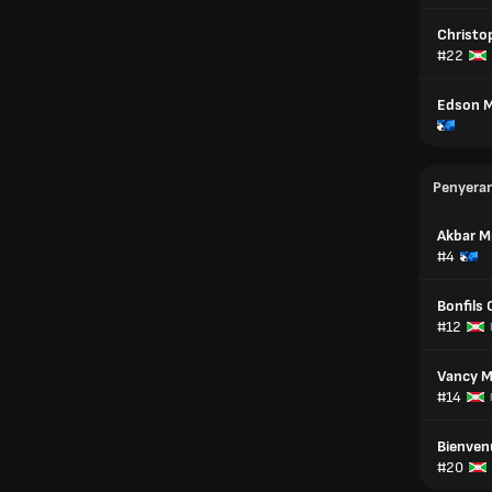
Christo
#22
Edson 
Penyera
Akbar M
#4
Bonfils
#12
Vancy 
#14
Bienven
#20