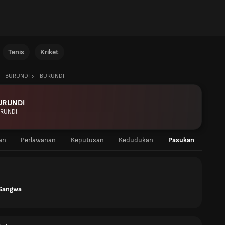
Tenis
Kriket
BURUNDI
BURUNDI
URUNDI
RUNDI
an
Perlawanan
Keputusan
Kedudukan
Pasukan
 Sangwa