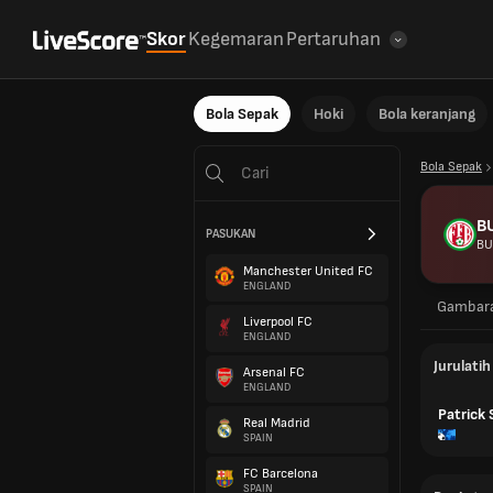
Skor
Kegemaran
Pertaruhan
Bola Sepak
Hoki
Bola keranjang
Bola Sepak
B
PASUKAN
BU
Manchester United FC
ENGLAND
Gambar
Liverpool FC
ENGLAND
Jurulatih
Arsenal FC
ENGLAND
Patrick
Real Madrid
SPAIN
FC Barcelona
SPAIN