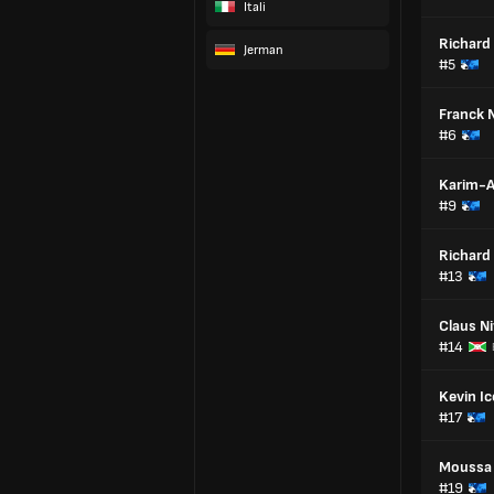
Itali
Richard
Jerman
#5
Franck
#6
Karim-A
#9
Richard
#13
Claus Ni
#14
Kevin Ic
#17
Moussa
#19