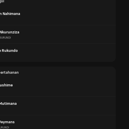
gol
n Nahimana
Nkurunziza
BURUNDI
e Rukundo
pertahanan
 Dushime
 Mutimana
Weymans
URUNDI