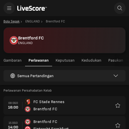
Bola Sepak
ENGLAND
Brentford FC
Brentford FC
ENGLAND
Gambaran
Perlawanan
Keputusan
Kedudukan
Pasukan
Semua Pertandingan
Perlawanan Persahabatan Kelab
FC Stade Rennes
08 OGO
16:00
Brentford FC
Kegem
Brentford FC
15 OGO
14:00
Eintracht Frankfurt