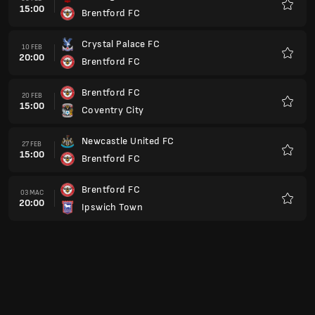
14:00
Leeds United
Kegem
Brentford FC
24 APR
14:00
Fulham FC
Kegem
Manchester City FC
01 MEI
14:00
Brentford FC
Kegem
Brentford FC
08 MEI
14:00
Aston Villa FC
Kegem
Liverpool FC
15 MEI
14:00
Brentford FC
Kegem
Brentford FC
23 MEI
14:00
Hull City
Kegem
Chelsea FC
30 MEI
15:00
Brentford FC
Kegem