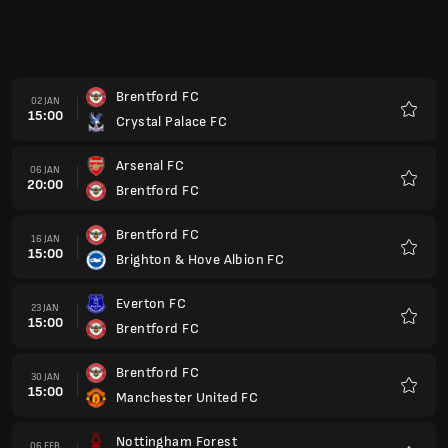
Brentford FC
20 FEB
15:00
Coventry City
Kegem
Newcastle United FC
27 FEB
15:00
Brentford FC
Kegem
Brentford FC
03 MAC
20:00
Ipswich Town
Kegem
Sunderland AFC
13 MAC
15:00
Brentford FC
Kegem
Brentford FC
20 MAC
15:00
AFC Bournemouth
Kegem
Tottenham Hotspur FC
10 APR
14:00
Brentford FC
Kegem
Brentford FC
17 APR