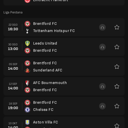
Kegem
Liga Perdana
Brentford FC
22 OGO
16:30
Tottenham Hotspur FC
Kegem
Leeds United
30 OGO
13:00
Brentford FC
Kegem
Brentford FC
05 SEP
14:00
Sunderland AFC
Kegem
AFC Bournemouth
12 SEP
14:00
Brentford FC
Kegem
Brentford FC
18 SEP
19:00
Chelsea FC
Kegem
Aston Villa FC
10 OKT
14:00