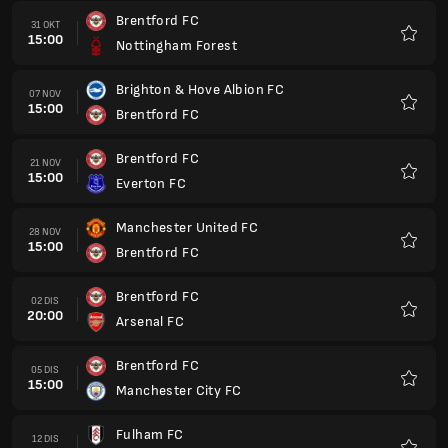
Brentford FC
02 DIS
20:00
Arsenal FC
Kegem
Brentford FC
05 DIS
15:00
Manchester City FC
Kegem
Fulham FC
12 DIS
15:00
Brentford FC
Kegem
Brentford FC
19 DIS
15:00
Newcastle United FC
Kegem
Ipswich Town
26 DIS
15:00
Brentford FC
Kegem
Coventry City
30 DIS
20:00
Brentford FC
Kegem
Brentford FC
02 JAN
15:00