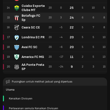
Cuiaba Esporte
25
14
20
0
5
10
5
Clube MT
Botafogo FC
24
15
20
3
6
6
8
Sp
Ceara SC CE
22
16
20
-5
5
7
8
Londrina EC PR
20
17
20
-4
5
5
10
Avai FC SC
20
18
20
-6
5
5
10
America FC MG
11
19
20
-17
2
5
13
AA Ponte Preta
9
20
20
-24
2
3
15
SP
Pusingkan untuk melihat jadual yang diperluas
Utama
Kenaikan Divisyen
Perlawanan semula Kenaikan Divisyen