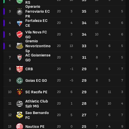
RS
Operario
Ferroviario EC
35
3
20
3
10
5
5
PR
Fortaleza EC
34
4
20
4
10
4
6
CE
Vila Nova FC
34
5
20
3
10
4
6
GO
Gremio
Novorizontino
33
6
20
13
9
6
5
Sp
AC Goianiense
31
7
20
3
8
7
5
GO
CRB
29
8
20
-1
8
5
7
Goias EC GO
29
9
20
-5
8
5
7
SC Recife PE
29
10
20
6
6
11
3
Athletic Club
28
11
20
1
6
10
4
Sjdr MG
Sao Bernardo
27
12
20
5
7
6
7
FC
Nautico PE
25
13
20
0
7
4
9