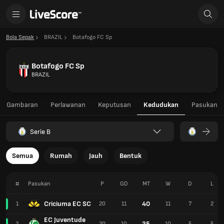
Bola Sepak
BRAZIL
Botafogo FC Sp
Botafogo FC Sp
BRAZIL
Gambaran
Perlawanan
Keputusan
Kedudukan
Pasukan
Serie B
Semua
Rumah
Jauh
Bentuk
#
Pasukan
P
GD
MT
W
D
L
Criciuma EC SC
40
1
20
11
11
7
2
EC Juventude
35
2
20
10
10
5
5