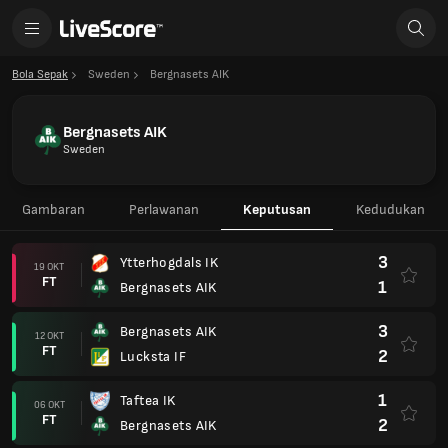
Bola Sepak
Sweden
Bergnasets AIK
Bergnasets AIK
Sweden
Gambaran
Perlawanan
Keputusan
Kedudukan
3
Ytterhogdals IK
19 OKT
FT
1
Bergnasets AIK
3
Bergnasets AIK
12 OKT
FT
2
Lucksta IF
1
Taftea IK
06 OKT
FT
2
Bergnasets AIK