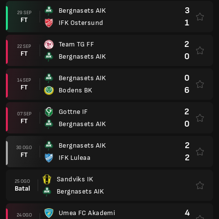
3
Bergnasets AIK
29 SEP
FT
1
IFK Ostersund
2
Team TG FF
22 SEP
FT
0
Bergnasets AIK
0
Bergnasets AIK
14 SEP
FT
6
Bodens BK
2
Gottne IF
07 SEP
FT
0
Bergnasets AIK
2
Bergnasets AIK
30 OGO
FT
2
IFK Luleaa
Sandviks IK
25 OGO
Batal
Bergnasets AIK
4
Umea FC Akademi
24 OGO