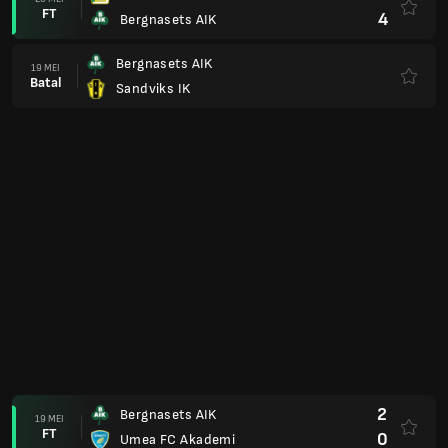
FT
1
Gottne IF
2
IFK Luleaa
27 APR
FT
3
Bergnasets AIK
0
Bergnasets AIK
20 APR
FT
2
Team TG FF
2
Bodens BK
12 APR
FT
0
Bergnasets AIK
3
Bergnasets AIK
06 APR
FT
2
Skelleftea FF
0
Kiruna FF
28 MAC
FT
1
Bergnasets AIK