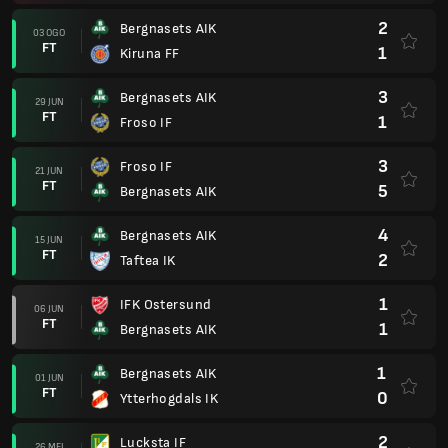
1
IFK Ostersund
06 JUN
FT
1
Bergnasets AIK
1
Bergnasets AIK
01 JUN
FT
0
Ytterhogdals IK
2
Lucksta IF
26 MEI
FT
4
Bergnasets AIK
Bergnasets AIK
19 MEI
Batal
Sandviks IK
2
Bergnasets AIK
19 MEI
FT
0
Umea FC Akademi
0
Algarna Harnosand IF
11 MEI
FT
4
Bergnasets AIK
2
Bergnasets AIK
04 MEI