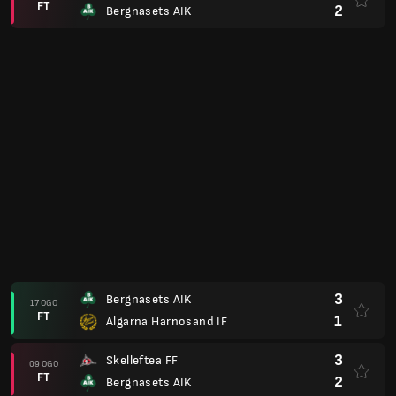
FT
2
Bergnasets AIK
3
Bergnasets AIK
17 OGO
FT
1
Algarna Harnosand IF
3
Skelleftea FF
09 OGO
FT
2
Bergnasets AIK
2
Bergnasets AIK
03 OGO
FT
1
Kiruna FF
3
Bergnasets AIK
29 JUN
FT
1
Froso IF
3
Froso IF
21 JUN
FT
5
Bergnasets AIK
4
Bergnasets AIK
15 JUN
FT
2
Taftea IK