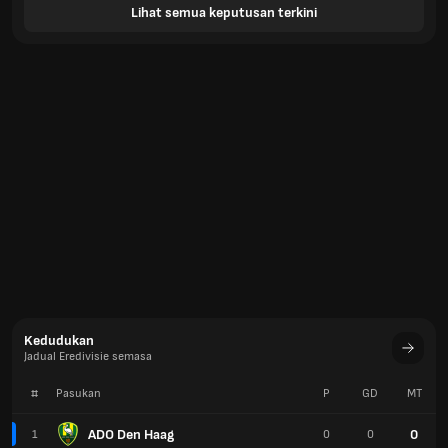
Lihat semua keputusan terkini
Kedudukan
Jadual Eredivisie semasa
#
Pasukan
P
GD
MT
ADO Den Haag
0
1
0
0