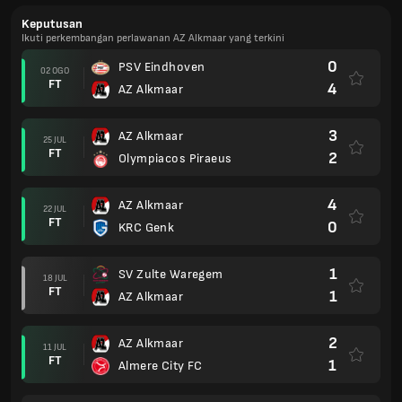
Keputusan
Ikuti perkembangan perlawanan AZ Alkmaar yang terkini
0
PSV Eindhoven
02 OGO
FT
4
AZ Alkmaar
3
AZ Alkmaar
25 JUL
FT
2
Olympiacos Piraeus
4
AZ Alkmaar
22 JUL
FT
0
KRC Genk
1
SV Zulte Waregem
18 JUL
FT
1
AZ Alkmaar
2
AZ Alkmaar
11 JUL
FT
1
Almere City FC