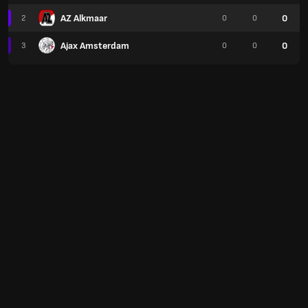
AZ Alkmaar
0
2
0
0
Ajax Amsterdam
0
3
0
0