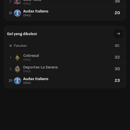
36
2
CHILE
Audax Italiano
20
11
CHILE
Gol yang dibolosi
#
Pasukan
GC
Cobresal
32
1
CHILE
Deportes La Serena
30
2
CHILE
Audax Italiano
23
10
CHILE
Kad kuning
#
Pasukan
YC
CD Palestino
54
1
CHILE