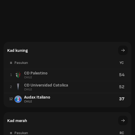
CD Universidad Catolica
52
2
CHILE
Audax Italiano
37
12
CHILE
Kad merah
#
Pasukan
RC
Coquimbo Unido
7
1
CHILE
Audax Italiano
5
2
CHILE
Deportes Limache
5
2
CHILE