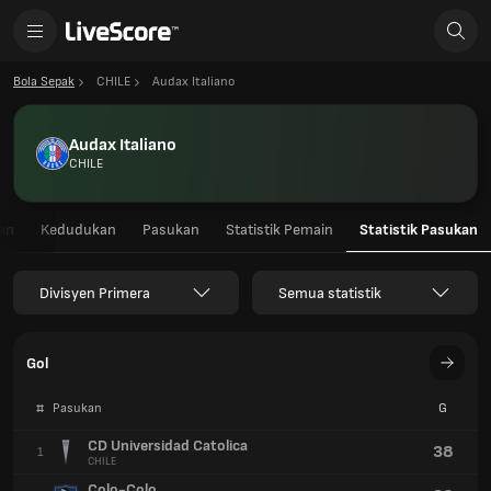
Bola Sepak
CHILE
Audax Italiano
Audax Italiano
CHILE
an
Kedudukan
Pasukan
Statistik Pemain
Statistik Pasukan
Divisyen Primera
Semua statistik
Gol
#
Pasukan
G
CD Universidad Catolica
38
1
CHILE
Colo-Colo