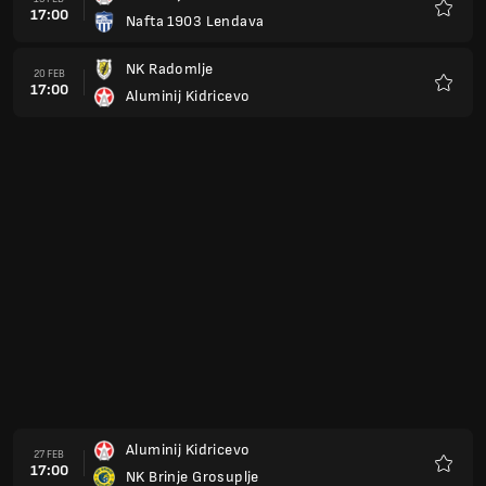
17:00
Nafta 1903 Lendava
Kegem
NK Radomlje
20 FEB
17:00
Aluminij Kidricevo
Kegem
Aluminij Kidricevo
27 FEB
17:00
NK Brinje Grosuplje
Kegem