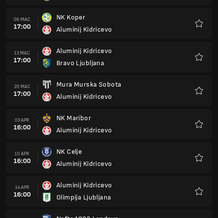
NK Koper
06 MAC
17:00
Aluminij Kidricevo
Kegem
Aluminij Kidricevo
13 MAC
17:00
Bravo Ljubljana
Kegem
Mura Murska Sobota
20 MAC
17:00
Aluminij Kidricevo
Kegem
NK Maribor
03 APR
16:00
Aluminij Kidricevo
Kegem
NK Celje
10 APR
16:00
Aluminij Kidricevo
Kegem
Aluminij Kidricevo
14 APR
16:00
Olimpija Ljubljana
Kegem