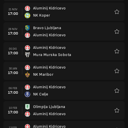
Aluminij Kidricevo
21 NOV
17:00
NK Koper
Kegem
Bravo Ljubljana
28 NOV
17:00
Aluminij Kidricevo
Kegem
Aluminij Kidricevo
05 DIS
17:00
Mura Murska Sobota
Kegem
Aluminij Kidricevo
30 JAN
17:00
NK Maribor
Kegem
Aluminij Kidricevo
06 FEB
17:00
NK Celje
Kegem
Olimpija Ljubljana
10 FEB
17:00
Aluminij Kidricevo
Kegem
Aluminij Kidricevo
13 FEB