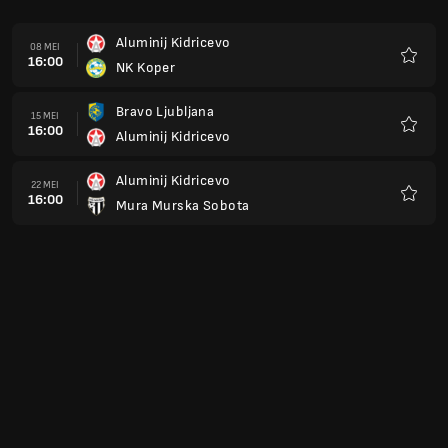
Aluminij Kidricevo
08 MEI
16:00
NK Koper
Kegem
Bravo Ljubljana
15 MEI
16:00
Aluminij Kidricevo
Kegem
Aluminij Kidricevo
22 MEI
16:00
Mura Murska Sobota
Kegem