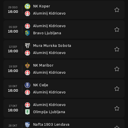
NK Koper
29 OGO
16:00
Aluminij Kidricevo
Kegem
Aluminij Kidricevo
05 SEP
16:00
Bravo Ljubljana
Kegem
Mura Murska Sobota
12 SEP
16:00
Aluminij Kidricevo
Kegem
NK Maribor
19 SEP
16:00
Aluminij Kidricevo
Kegem
NK Celje
10 OKT
16:00
Aluminij Kidricevo
Kegem
Aluminij Kidricevo
17 OKT
16:00
Olimpija Ljubljana
Kegem
Nafta 1903 Lendava
28 OKT