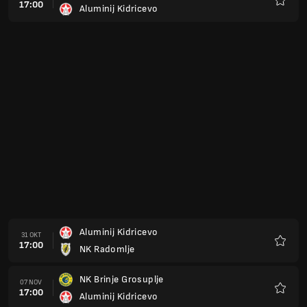
17:00
Aluminij Kidricevo
Kegem
Aluminij Kidricevo
31 OKT
17:00
NK Radomlje
Kegem
NK Brinje Grosuplje
07 NOV
17:00
Aluminij Kidricevo
Kegem