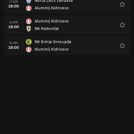
Nafta 1903 Lendava
17 APR
16:00
Aluminij Kidricevo
Kegem
Aluminij Kidricevo
24 APR
16:00
NK Radomlje
Kegem
NK Brinje Grosuplje
01 MEI
16:00
Aluminij Kidricevo
Kegem