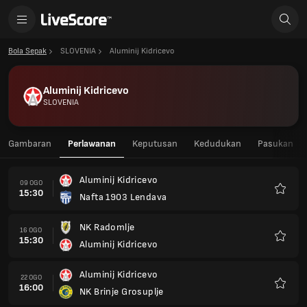
Bola Sepak
SLOVENIA
Aluminij Kidricevo
Aluminij Kidricevo
SLOVENIA
Gambaran
Perlawanan
Keputusan
Kedudukan
Pasukan
Aluminij Kidricevo
09 OGO
15:30
Nafta 1903 Lendava
Kegem
NK Radomlje
16 OGO
15:30
Aluminij Kidricevo
Kegem
Aluminij Kidricevo
22 OGO
16:00
NK Brinje Grosuplje
Kegem