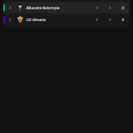
Albacete Balompie
0
2
0
0
UD Almeria
0
3
0
0