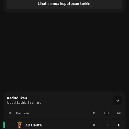
Lihat semua keputusan terkini
Kedudukan
Jadual LaLiga 2 semasa
#
Pasukan
P
GD
MT
AD Ceuta
0
1
0
0