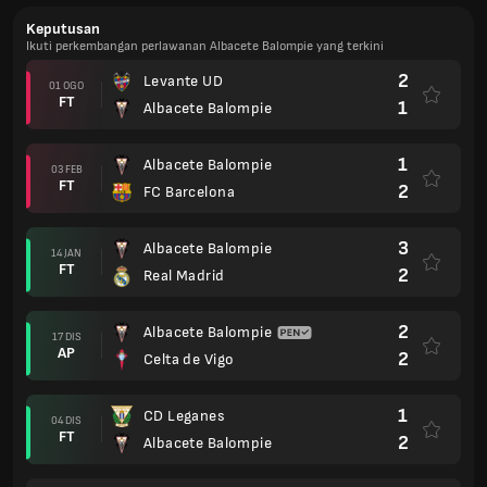
Keputusan
Ikuti perkembangan perlawanan Albacete Balompie yang terkini
2
Levante UD
01 OGO
FT
1
Albacete Balompie
1
Albacete Balompie
03 FEB
FT
2
FC Barcelona
3
Albacete Balompie
14 JAN
FT
2
Real Madrid
2
Albacete Balompie
17 DIS
AP
2
Celta de Vigo
1
CD Leganes
04 DIS
FT
2
Albacete Balompie