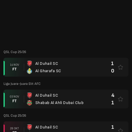
Liga Juara-Juara Elit AFC
4
Al Duhail SC
03 NOV
FT
1
Shabab Al Ahli Dubai Club
QSL Cup 25/26
1
Al Duhail SC
28 OKT
FT
3
Al-Rayyan
Liga Juara-Juara Elit AFC
3
Al Wahda FC (Uae)
20 OKT
FT
1
Al Duhail SC
2
Al Duhail SC
29 SEP
FT
2
AL Ahli Saudi
2
Al-Hilal Saudi FC
16 SEP
FT
1
Al Duhail SC