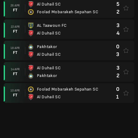
3
Maritimo Madeira
22 JUL
FT
2
Al Duhail SC