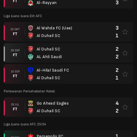
Perlawanan Persahabatan Kelab
4
Go Ahead Eagles
26 JUL
FT
2
Al Duhail SC
Liga Juara-Juara AFC 23/24
1
Persepolis FC
05 DIS
FT
2
Al Duhail SC
2
Al Duhail SC
27 NOV
FT
0
Istiklol
2
Al Duhail SC
07 NOV
FT
3
Al-Nassr FC
4
Al-Nassr FC
24 OKT
FT
3
Al Duhail SC
0
Al Duhail SC
02 OKT