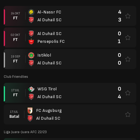
0
Pakhtakor
18 APR
FT
3
Al Duhail SC
3
Al Duhail SC
14 APR
FT
2
Pakhtakor
0
Foolad Mobarakeh Sepahan SC
10 APR
FT
1
Al Duhail SC
1
Al Duhail SC
07 APR
FT
2
AL Taawoun FC
Club Friendlies
0
Persepolis FC
21 SEP
FT
1
Al Duhail SC
Club Friendlies