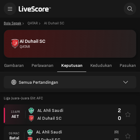
Bola Sepak
QATAR
Al Duhail SC
Al Duhail SC
QATAR
Gambaran
Perlawanan
Keputusan
Kedudukan
Pasukan
Semua Pertandingan
Liga Juara-Juara Elit AFC
2
AL Ahli Saudi
13 APR
AET
0
Al Duhail SC
AL Ahli Saudi
(0)
09 MAC
Batal
Al Duhail SC
(0)