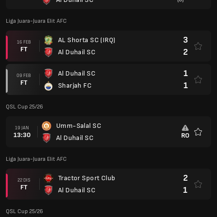
Liga Juara-Juara Elit AFC
3
AL Shorta SC (IRQ)
16 FEB
FT
2
Al Duhail SC
1
Al Duhail SC
09 FEB
FT
1
Sharjah FC
QSL Cup 25/26
Umm-Salal SC
19 JAN
13:30
RO
Al Duhail SC
Kegem
Liga Juara-Juara Elit AFC
2
Tractor Sport Club
22 DIS
FT
1
Al Duhail SC
QSL Cup 25/26