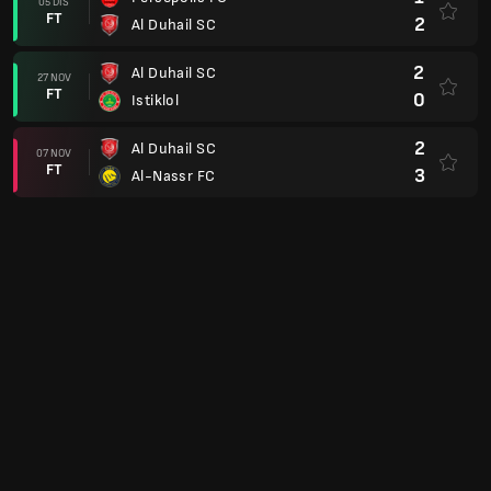
FT
1
Persepolis FC
0
Istiklol
19 SEP
FT
0
Al Duhail SC
Club Friendlies
0
WSG Tirol
17 JUL
FT
4
Al Duhail SC
FC Augsburg
17 JUL
Batal
Al Duhail SC
Liga Juara-Juara AFC 22/23
5
Al Duhail SC
26 APR
FT
2
Foolad Mobarakeh Sepahan SC
3
AL Taawoun FC
22 APR
FT
4
Al Duhail SC