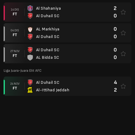
2
Al Shahaniya
14 DIS
FT
0
Al Duhail SC
0
AL Markhiya
04 DIS
FT
0
Al Duhail SC
0
Al Duhail SC
27 NOV
FT
0
AL Bidda SC
Liga Juara-Juara Elit AFC
4
Al Duhail SC
24 NOV
FT
2
Al-Ittihad Jeddah
QSL Cup 25/26
1
Al Duhail SC
14 NOV
FT
0
Al Gharafa SC