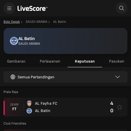
Bola Sepak
SAUDI ARABIA
AL Batin
AL Batin
SAUDI ARABIA
Gambaran
Perlawanan
Keputusan
Pasukan
Semua Pertandingan
Piala Raja
4
AL Fayha FC
23 SEP
FT
0
AL Batin
Club Friendlies