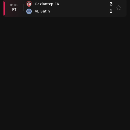
3
Gaziantep FK
05 DIS
FT
1
AL Batin