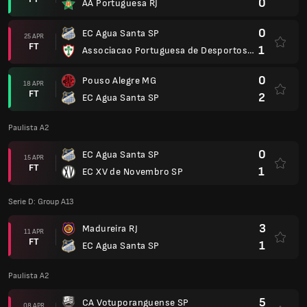
0
AA Portuguesa RJ
0
EC Agua Santa SP
25 APR
FT
1
Associacao Portuguesa de Desportos SP
0
Pouso Alegre MG
18 APR
FT
2
EC Agua Santa SP
Paulista A2
0
EC Agua Santa SP
15 APR
FT
1
EC XV de Novembro SP
Serie D: Group A13
3
Madureira RJ
11 APR
FT
1
EC Agua Santa SP
Paulista A2
5
CA Votuporanguense SP
08 APR