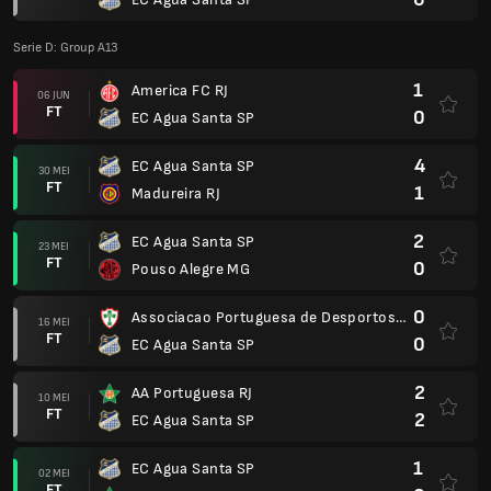
Serie D: Group A13
1
America FC RJ
06 JUN
FT
0
EC Agua Santa SP
4
EC Agua Santa SP
30 MEI
FT
1
Madureira RJ
2
EC Agua Santa SP
23 MEI
FT
0
Pouso Alegre MG
0
Associacao Portuguesa de Desportos SP
16 MEI
FT
0
EC Agua Santa SP
2
AA Portuguesa RJ
10 MEI
FT
2
EC Agua Santa SP
1
EC Agua Santa SP
02 MEI
FT