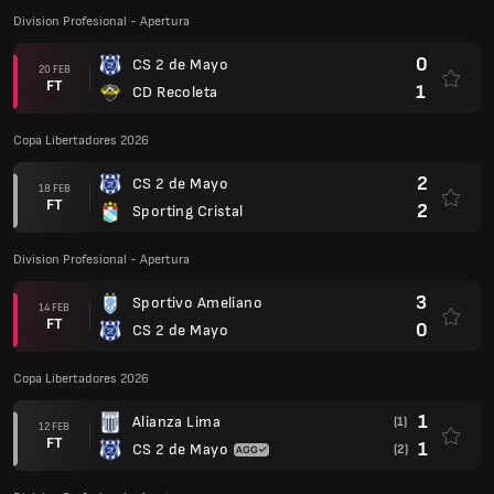
Division Profesional - Apertura
0
CS 2 de Mayo
20 FEB
FT
1
CD Recoleta
Copa Libertadores 2026
2
CS 2 de Mayo
18 FEB
FT
2
Sporting Cristal
Division Profesional - Apertura
3
Sportivo Ameliano
14 FEB
FT
0
CS 2 de Mayo
Copa Libertadores 2026
1
Alianza Lima
(1)
12 FEB
FT
1
CS 2 de Mayo
(2)