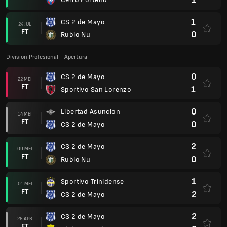
1
CS 2 de Mayo
24 JUL
FT
0
Rubio Nu
Division Profesional - Apertura
0
CS 2 de Mayo
22 MEI
FT
1
Sportivo San Lorenzo
0
Libertad Asuncion
14 MEI
FT
0
CS 2 de Mayo
2
CS 2 de Mayo
09 MEI
FT
0
Rubio Nu
1
Sportivo Trinidense
01 MEI
FT
2
CS 2 de Mayo
2
CS 2 de Mayo
26 APR
FT