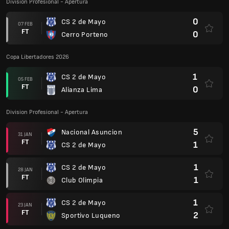
Division Profesional - Apertura
0
CS 2 de Mayo
07 FEB
FT
0
Cerro Porteno
Copa Libertadores 2026
1
CS 2 de Mayo
05 FEB
FT
0
Alianza Lima
Division Profesional - Apertura
5
Nacional Asuncion
31 JAN
FT
1
CS 2 de Mayo
1
CS 2 de Mayo
28 JAN
FT
1
Club Olimpia
1
CS 2 de Mayo
23 JAN
FT
2
Sportivo Luqueno