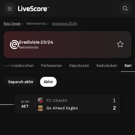
Bola Sepak
Netherlands
Eredivisie 23/24
Eredivisie 23/24
Netherlands
Kegemar
aran keseluruhan
Perlawanan
Keputusan
Kedudukan
Seri
Separuh akhir
Akhir
1
FC Utrecht
26 MEI
AET
2
Go Ahead Eagles