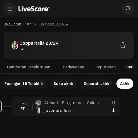
Bola Sepak
Itali
Coppa Italia 23/24
Coppa Italia 23/24
Itali
Kegemar
Gambaran keseluruhan
Perlawanan
Keputusan
Seri
Pusingan 16 Terakhir
Suku akhir
Separuh akhir
Akhir
0
Atalanta Bergamasca Calcio
15 MEI
FT
1
Juventus Turin