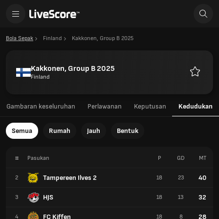
Bola Sepak
Finland
Kakkonen, Group B 2025
Kakkonen, Group B 2025
Finland
Kegemar
Gambaran keseluruhan
Perlawanan
Keputusan
Kedudukan
Semua
Rumah
Jauh
Bentuk
#
Pasukan
P
GD
MT
Tampereen Ilves 2
40
2
18
23
HJS
32
3
18
13
FC Kiffen
28
4
18
8