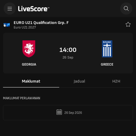
EURO U21 Qualification Grp. F
Euro U21 2027
Keg
14:00
26 Sep
GEORGIA
GREECE
Maklumat
Jadual
H2H
MAKLUMAT PERLAWANAN
26 Sep 2026