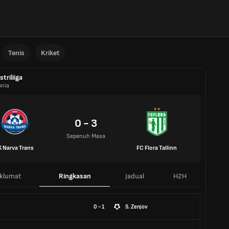
Tenis
Kriket
striliiga
onia
0 - 3
Sepenuh Masa
K Narva Trans
FC Flora Tallinn
klumat
Ringkasan
Jadual
H2H
0 - 1
S. Zenjov