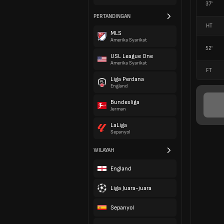
37'
PERTANDINGAN
HT
MLS
Amerika Syarikat
52'
USL League One
Amerika Syarikat
FT
Liga Perdana
England
Bundesliga
Jerman
LaLiga
Sepanyol
WILAYAH
England
Liga Juara-juara
Sepanyol