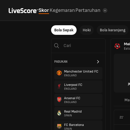
Skor
Kegemaran
Pertaruhan
Bola Sepak
Hoki
Bola keranjang
Mei
Est
PASUKAN
Manchester United FC
ENGLAND
J
Liverpool FC
ENGLAND
Arsenal FC
Ma
ENGLAND
Real Madrid
SPAIN
21'
FC Barcelona
SPAIN