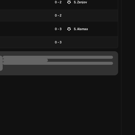
0 - 2
S. Zenjov
0
-
2
0 - 3
S. Alamaa
0
-
3