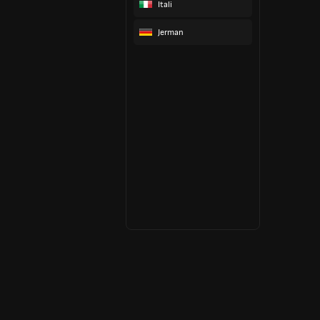
Itali
Jerman