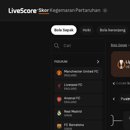
Skor
Kegemaran
Pertaruhan
Bola Sepak
Hoki
Bola keranjang
Bola Sepak
Li
PASUKAN
UE
Manchester United FC
ENGLAND
Gambaran k
Liverpool FC
ENGLAND
Arsenal FC
Pusingan 32
Pusin
ENGLAND
Real Madrid
SPAIN
FC Barcelona
SPAIN