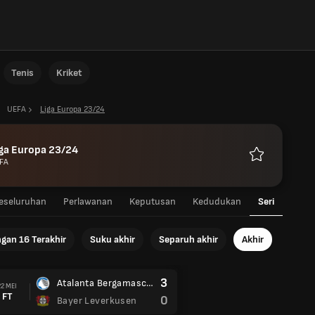
Tenis
Kriket
UEFA
Liga Europa 23/24
ga Europa 23/24
FA
Kegemaran
eseluruhan
Perlawanan
Keputusan
Kedudukan
Seri
gan 16 Terakhir
Suku akhir
Separuh akhir
Akhir
3
Atalanta Bergamasca Calcio
22 MEI
FT
0
Bayer Leverkusen