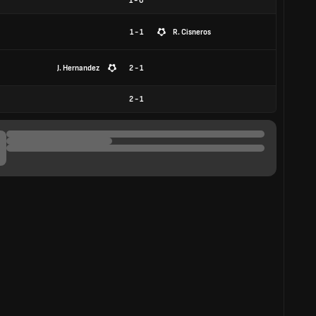
1
-
0
1 - 1
R. Cisneros
J. Hernandez
2 - 1
2
-
1