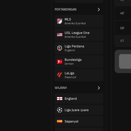
HT
PERTANDINGAN
46'
MLS
Amerika Syarikat
58'
USL League One
Amerika Syarikat
FT
Liga Perdana
England
Bundesliga
Jerman
LaLiga
Sepanyol
WILAYAH
England
Liga Juara-juara
Sepanyol