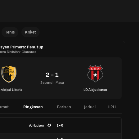
Tenis
Kriket
isyen Primera: Penutup
mera División: Clausura
2 - 1
Sepenuh Masa
nicipal Liberia
LD Alajuelense
umat
Ringkasan
Barisan
Jadual
H2H
A. Hudson
1 - 0