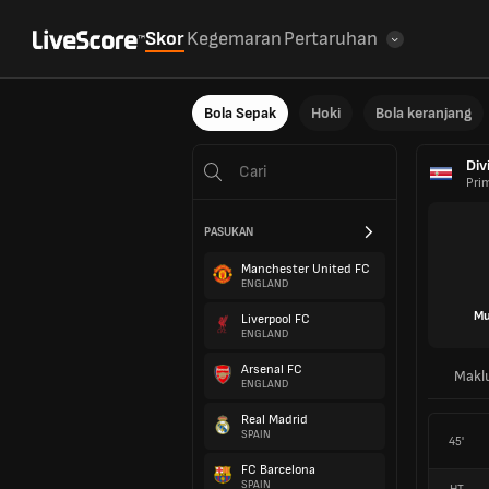
Skor
Kegemaran
Pertaruhan
Bola Sepak
Hoki
Bola keranjang
Div
Pri
PASUKAN
Manchester United FC
ENGLAND
Mu
Liverpool FC
ENGLAND
Arsenal FC
Makl
ENGLAND
Real Madrid
SPAIN
45'
FC Barcelona
SPAIN