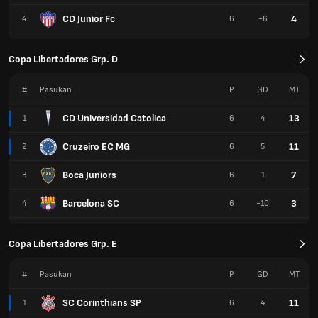
CD Junior Fc
4
4
6
-6
Copa Libertadores Grp. D
#
Pasukan
P
GD
MT
CD Universidad Catolica
13
1
6
4
Cruzeiro EC MG
11
2
6
5
Boca Juniors
7
3
6
1
Barcelona SC
3
4
6
-10
Copa Libertadores Grp. E
#
Pasukan
P
GD
MT
SC Corinthians SP
11
1
6
4