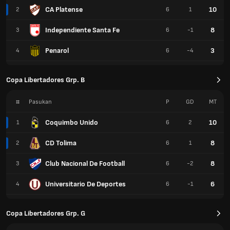
CA Platense
10
2
6
1
Independiente Santa Fe
8
3
6
-1
Penarol
3
4
6
-4
Copa Libertadores Grp. B
#
Pasukan
P
GD
MT
Coquimbo Unido
10
1
6
2
CD Tolima
8
2
6
1
Club Nacional De Football
8
3
6
-2
Universitario De Deportes
6
4
6
-1
Copa Libertadores Grp. G