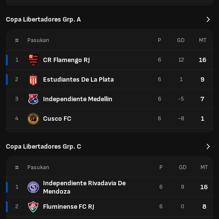
Copa Libertadores Grp. A
#
Pasukan
P
GD
MT
CR Flamengo RJ
16
1
6
12
Estudiantes De La Plata
9
2
6
1
Independiente Medellin
7
3
6
-5
Cusco FC
1
4
6
-8
Copa Libertadores Grp. C
#
Pasukan
P
GD
MT
Independiente Rivadavia De
16
1
6
9
Mendoza
Fluminense FC RJ
8
2
6
0