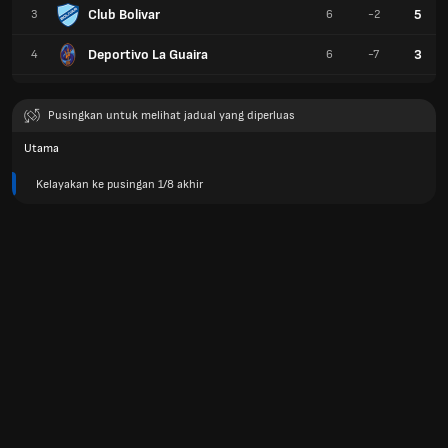
Club Bolivar
5
3
6
-2
Deportivo La Guaira
3
4
6
-7
Pusingkan untuk melihat jadual yang diperluas
Utama
Kelayakan ke pusingan 1/8 akhir