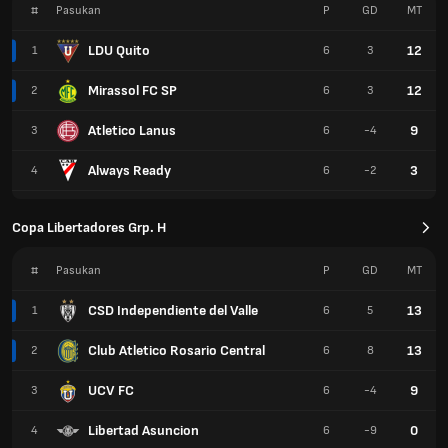
#
Pasukan
P
GD
MT
LDU Quito
12
1
6
3
Mirassol FC SP
12
2
6
3
Atletico Lanus
9
3
6
-4
Always Ready
3
4
6
-2
Copa Libertadores Grp. H
#
Pasukan
P
GD
MT
CSD Independiente del Valle
13
1
6
5
Club Atletico Rosario Central
13
2
6
8
UCV FC
9
3
6
-4
Libertad Asuncion
0
4
6
-9