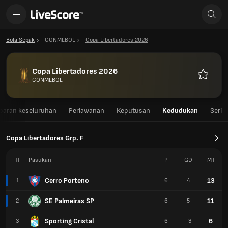
Bola Sepak
CONMEBOL
Copa Libertadores 2026
Copa Libertadores 2026
CONMEBOL
Kegemar
aran keseluruhan
Perlawanan
Keputusan
Kedudukan
Seri
Copa Libertadores Grp. F
#
Pasukan
P
GD
MT
Cerro Porteno
13
1
6
4
SE Palmeiras SP
11
2
6
5
Sporting Cristal
6
3
6
-3