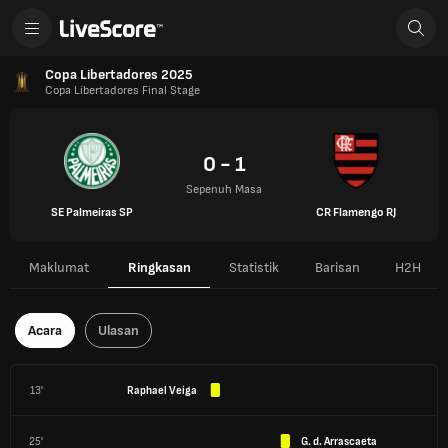
Copa Libertadores 2025
Copa Libertadores Final Stage
0 - 1
Sepenuh Masa
SE Palmeiras SP
CR Flamengo RJ
Maklumat
Ringkasan
Statistik
Barisan
H2H
Acara
Ulasan
13'
Raphael Veiga
25'
G. d. Arrascaeta