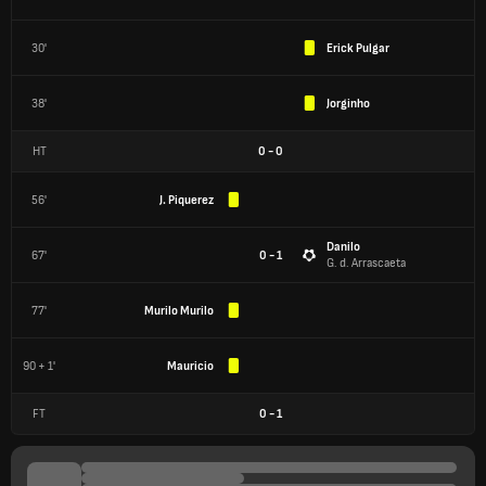
30'
Erick Pulgar
38'
Jorginho
HT
0
-
0
56'
J. Piquerez
Danilo
67'
0 - 1
G. d. Arrascaeta
77'
Murilo Murilo
90 + 1'
Mauricio
FT
0
-
1