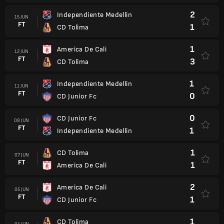
2
Independiente Medellin
15 JUN
FT
1
CD Tolima
1
America De Cali
12 JUN
FT
3
CD Tolima
1
Independiente Medellin
11 JUN
FT
0
CD Junior Fc
0
CD Junior Fc
08 JUN
FT
1
Independiente Medellin
1
CD Tolima
07 JUN
FT
1
America De Cali
2
America De Cali
05 JUN
FT
1
CD Junior Fc
1
CD Tolima
04 JUN