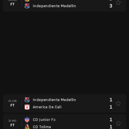
FT
3
Independiente Medellin
1
Independiente Medellin
01 JUN
FT
1
America De Cali
1
CD Junior Fc
31 MEI
FT
1
CD Tolima