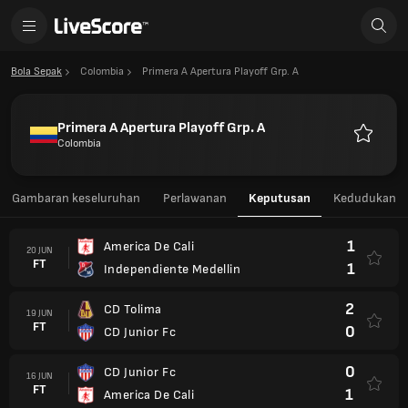
Bola Sepak
Colombia
Primera A Apertura Playoff Grp. A
Primera A Apertura Playoff Grp. A
Colombia
Kegemar
Gambaran keseluruhan
Perlawanan
Keputusan
Kedudukan
1
America De Cali
20 JUN
FT
1
Independiente Medellin
2
CD Tolima
19 JUN
FT
0
CD Junior Fc
0
CD Junior Fc
16 JUN
FT
1
America De Cali